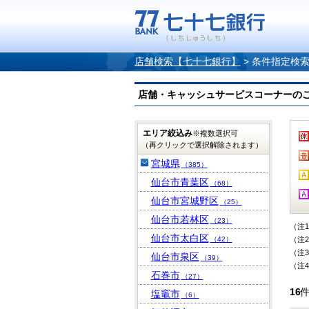
店舗検索【七十七銀行】
>
条件指定検
店舗・キャッシュサービスコーナーのご案内
エリア絞込み
※複数選択可
（再クリックで選択解除されます）
宮城県
（385）
仙台市青葉区
（68）
仙台市宮城野区
（25）
仙台市若林区
（23）
（注
仙台市太白区
（42）
（注
（注
仙台市泉区
（39）
（注
石巻市
（27）
16
塩竈市
（6）