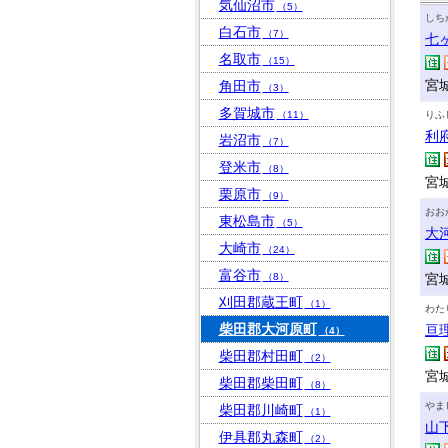
気仙沼市
（5）
しち
白石市
（7）
七
名取市
（15）
宮
角田市
（3）
多賀城市
（11）
りふ
利
岩沼市
（7）
登米市
（8）
宮
栗原市
（9）
おお
東松島市
（5）
大
大崎市
（24）
富谷市
（8）
宮
刈田郡蔵王町
（1）
わた
柴田郡大河原町
亘
（4）
柴田郡村田町
（2）
宮
柴田郡柴田町
（8）
やま
柴田郡川崎町
（1）
山
伊具郡丸森町
（2）