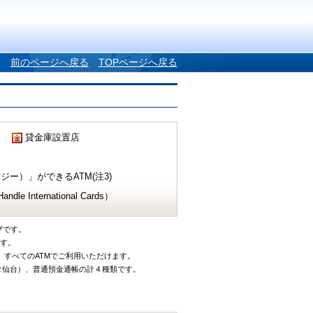
前のページへ戻る
TOPページへ戻る
貸金庫設置店
ー）」ができるATM(注3)
e International Cards）
ザです。
です。
、すべてのATMでご利用いただけます。
タ仙台）、普通預金通帳の計４種類です。