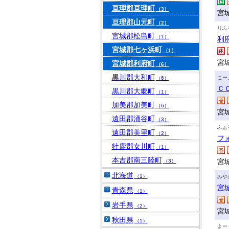
亘理郡亘理町
（3）
宮
亘理郡山元町
（2）
りふ
宮城郡松島町
（1）
利
宮城郡七ヶ浜町
（1）
宮
宮城郡利府町
（6）
黒川郡大和町
こー
（6）
Ｃ
黒川郡大郷町
（1）
加美郡加美町
（6）
宮
遠田郡涌谷町
（3）
ふぉ
遠田郡美里町
（2）
フ
牡鹿郡女川町
（1）
本吉郡南三陸町
宮
（3）
北海道
（1）
みや
宮
青森県
（1）
岩手県
（2）
宮
秋田県
（1）
よー