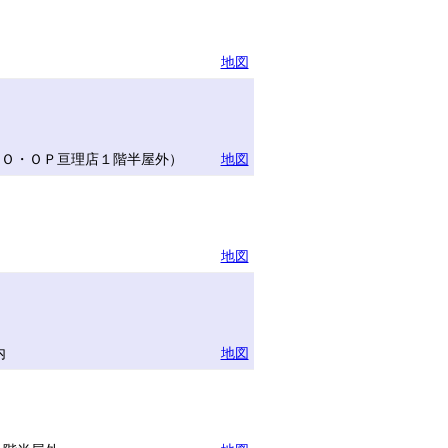
地図
ＣＯ・ＯＰ亘理店１階半屋外）
地図
地図
内
地図