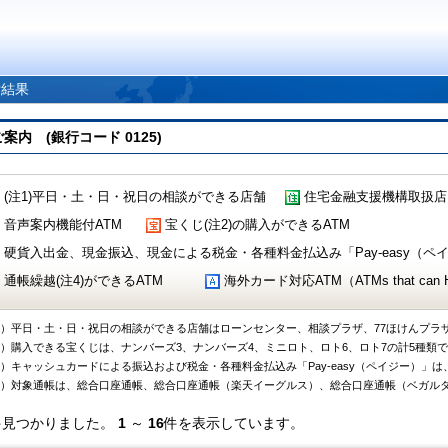
索結果
 (銀行コード 0125)
(注1)平日・土・日・祝日の相談ができる店舗
住宅金融支援機構取扱店
音声案内機能付ATM
宝くじ(注2)の購入ができるATM
硬貨入出金、現金振込、現金による税金・各種料金払込み「Pay-easy（ペイジ
通帳繰越(注4)ができるATM
海外カード対応ATM（ATMs that can Handl
1）平日・土・日・祝日の相談ができる店舗はローンセンター、相談プラザ、77ほけんプラ
2）購入できる宝くじは、ナンバーズ3、ナンバーズ4、ミニロト、ロト6、ロト7の計5種類
3）キャッシュカードによる振込および税金・各種料金払込み「Pay-easy（ペイジー）」は
4）対象通帳は、総合口座通帳、総合口座通帳（楽天イーグルス）、総合口座通帳（ベガル
件見つかりました。
1
～
16
件を表示しています。