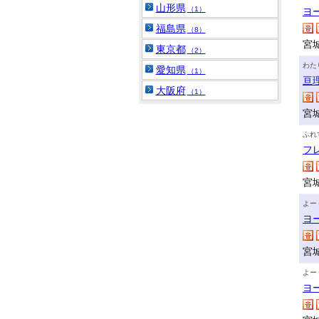
山形県
（1）
ヨ
福島県
（8）
宮
東京都
（2）
わた
愛知県
（1）
亘
大阪府
（1）
宮
ふれ
フ
宮
よー
ヨ
宮
よー
ヨ