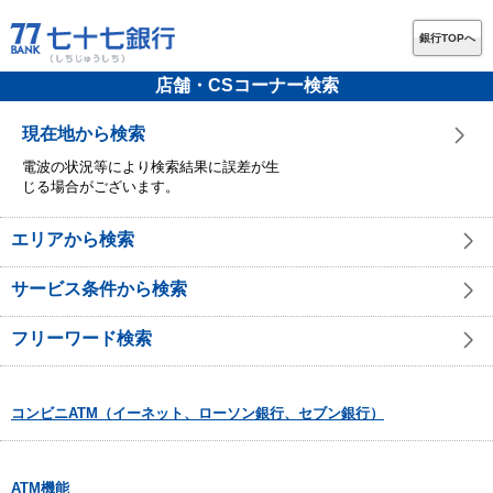
銀行TOPへ
店舗・CSコーナー検索
現在地から検索
電波の状況等により検索結果に誤差が生
じる場合がございます。
エリアから検索
サービス条件から検索
フリーワード検索
コンビニATM（イーネット、ローソン銀行、セブン銀行）
ATM機能