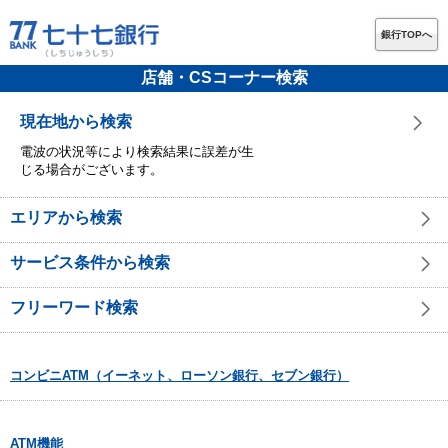
銀行TOPへ
店舗・CSコーナー検索
現在地から検索
電波の状況等により検索結果に誤差が生
じる場合がございます。
エリアから検索
サービス条件から検索
フリーワード検索
コンビニATM（イーネット、ローソン銀行、セブン銀行）
ATM機能