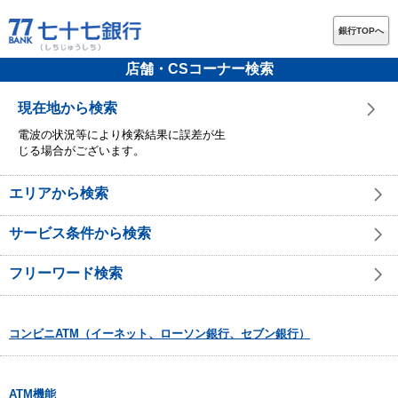
銀行TOPへ
店舗・CSコーナー検索
現在地から検索
電波の状況等により検索結果に誤差が生
じる場合がございます。
エリアから検索
サービス条件から検索
フリーワード検索
コンビニATM（イーネット、ローソン銀行、セブン銀行）
ATM機能