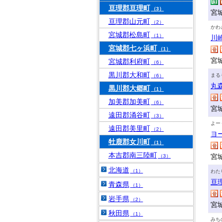
亘理郡亘理町
（3）
宮
亘理郡山元町
（2）
かわ
宮城郡松島町
（1）
川
宮城郡七ヶ浜町
（1）
宮
宮城郡利府町
（6）
黒川郡大和町
まる
（6）
丸
黒川郡大郷町
（1）
加美郡加美町
（6）
宮
遠田郡涌谷町
（3）
よー
遠田郡美里町
（2）
ヨ
牡鹿郡女川町
（1）
本吉郡南三陸町
宮
（3）
北海道
（1）
わた
亘
青森県
（1）
岩手県
（2）
宮
秋田県
（1）
みち