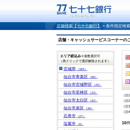
店舗検索【七十七銀行】
>
条件指定検
店舗・キャッシュサービスコーナーのご案内
エリア絞込み
※複数選択可
（再クリックで選択解除されます）
宮城県
（385）
仙台市青葉区
（68）
仙台市宮城野区
（25）
仙台市若林区
（23）
（注
仙台市太白区
（42）
（注
（注
仙台市泉区
（39）
（注
石巻市
（27）
10
塩竈市
（6）