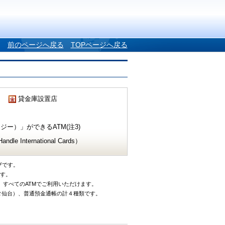
前のページへ戻る
TOPページへ戻る
貸金庫設置店
ー）」ができるATM(注3)
e International Cards）
ザです。
です。
、すべてのATMでご利用いただけます。
タ仙台）、普通預金通帳の計４種類です。