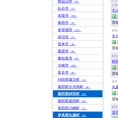
気仙沼市
（5）
しち
白石市
（7）
七
名取市
（15）
宮
角田市
（3）
多賀城市
（11）
おな
女
岩沼市
（7）
登米市
（8）
宮
栗原市
（9）
むら
東松島市
（5）
村
大崎市
（24）
富谷市
（8）
宮
刈田郡蔵王町
（1）
まる
柴田郡大河原町
丸
（4）
柴田郡村田町
（2）
宮
柴田郡柴田町
（8）
わた
柴田郡川崎町
（1）
亘
伊具郡丸森町
（2）