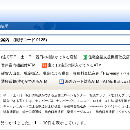
索結果
 (銀行コード 0125)
(注1)平日・土・日・祝日の相談ができる店舗
住宅金融支援機構取扱店
音声案内機能付ATM
宝くじ(注2)の購入ができるATM
硬貨入出金、現金振込、現金による税金・各種料金払込み「Pay-easy（ペイジ
通帳繰越(注4)ができるATM
海外カード対応ATM（ATMs that can Handl
1）平日・土・日・祝日の相談ができる店舗はローンセンター、相談プラザ、77ほけんプラ
2）購入できる宝くじは、ナンバーズ3、ナンバーズ4、ミニロト、ロト6、ロト7の計5種類
3）キャッシュカードによる振込および税金・各種料金払込み「Pay-easy（ペイジー）」は
4）対象通帳は、総合口座通帳、総合口座通帳（楽天イーグルス）、総合口座通帳（ベガル
件見つかりました。
1
～
10
件を表示しています。