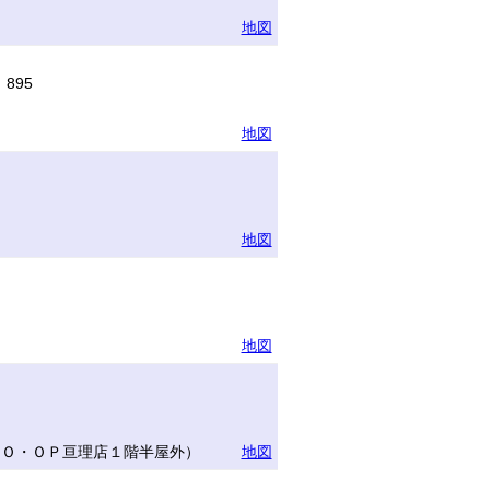
地図
895
地図
地図
地図
ＣＯ・ＯＰ亘理店１階半屋外）
地図