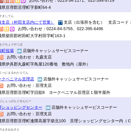
お問い合わせ：0223-34-1171、022-395-5729
城県亘理郡亘理町字新町64-4
さきしてん
崎支店（村田支店内にて営業）
支店（出張所を含む） 支店コード：
お問い合わせ：0224-84-5755、022-395-6496
城県柴田郡村田町大字村田字町163-1
もりちょうやくば
森町役場
店舗外キャッシュサービスコーナー
お問い合わせ：丸森支店
城県伊具郡丸森町字鳥屋120番地 敷地内（屋外）
くべにまるわたりてん
ークベニマル亘理店
店舗外キャッシュサービスコーナー
お問い合わせ：亘理支店
城県亘理郡亘理町字旧舘8 ヨークベニマル亘理店１階半屋外
りしょっぴんぐせんたー
理ショッピングセンター
店舗外キャッシュサービスコーナー
お問い合わせ：亘理支店
城県亘理郡亘理町逢隈高屋字柴北100 亘理ショッピングセンター内（
のえきおおさと