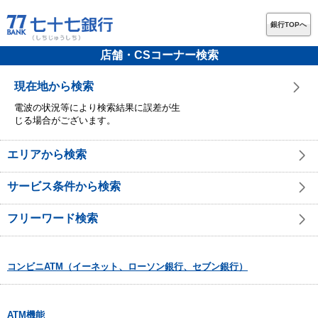
銀行TOPへ
店舗・CSコーナー検索
現在地から検索
電波の状況等により検索結果に誤差が生
じる場合がございます。
エリアから検索
サービス条件から検索
フリーワード検索
コンビニATM（イーネット、ローソン銀行、セブン銀行）
ATM機能