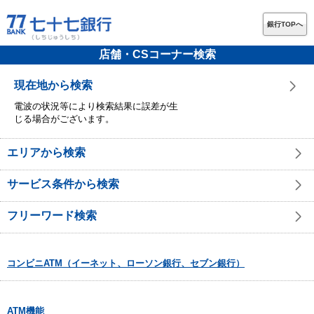
銀行TOPへ
店舗・CSコーナー検索
現在地から検索
電波の状況等により検索結果に誤差が生
じる場合がございます。
エリアから検索
サービス条件から検索
フリーワード検索
コンビニATM（イーネット、ローソン銀行、セブン銀行）
ATM機能