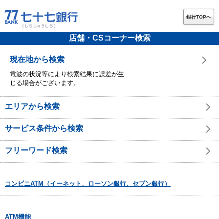
銀行TOPへ
店舗・CSコーナー検索
現在地から検索
電波の状況等により検索結果に誤差が生
じる場合がございます。
エリアから検索
サービス条件から検索
フリーワード検索
コンビニATM（イーネット、ローソン銀行、セブン銀行）
ATM機能