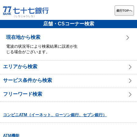
銀行TOPへ
店舗・CSコーナー検索
現在地から検索
電波の状況等により検索結果に誤差が生
じる場合がございます。
エリアから検索
サービス条件から検索
フリーワード検索
コンビニATM（イーネット、ローソン銀行、セブン銀行）
ATM機能