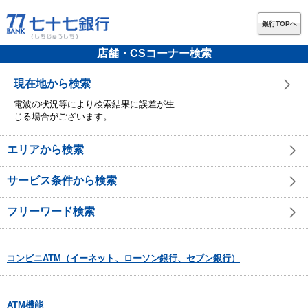
銀行TOPへ
店舗・CSコーナー検索
現在地から検索
電波の状況等により検索結果に誤差が生
じる場合がございます。
エリアから検索
サービス条件から検索
フリーワード検索
コンビニATM（イーネット、ローソン銀行、セブン銀行）
ATM機能