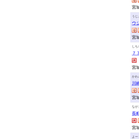
宮城
うじ
ウ
宮
しち
７
宮
かわ
川
宮
なが
長
宮
よー