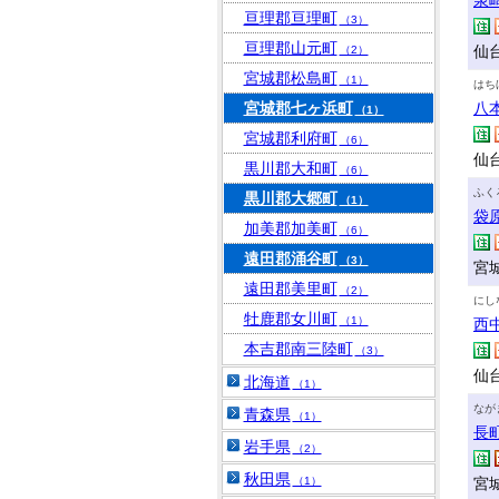
泉
亘理郡亘理町
（3）
亘理郡山元町
仙台
（2）
宮城郡松島町
（1）
はち
宮城郡七ヶ浜町
八
（1）
宮城郡利府町
（6）
仙
黒川郡大和町
（6）
ふく
黒川郡大郷町
（1）
袋
加美郡加美町
（6）
遠田郡涌谷町
（3）
宮城
遠田郡美里町
（2）
にし
牡鹿郡女川町
（1）
西
本吉郡南三陸町
（3）
仙台
北海道
（1）
なが
青森県
（1）
長
岩手県
（2）
秋田県
（1）
宮城