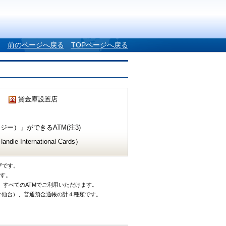
前のページへ戻る
TOPページへ戻る
貸金庫設置店
ー）」ができるATM(注3)
e International Cards）
ザです。
です。
、すべてのATMでご利用いただけます。
タ仙台）、普通預金通帳の計４種類です。