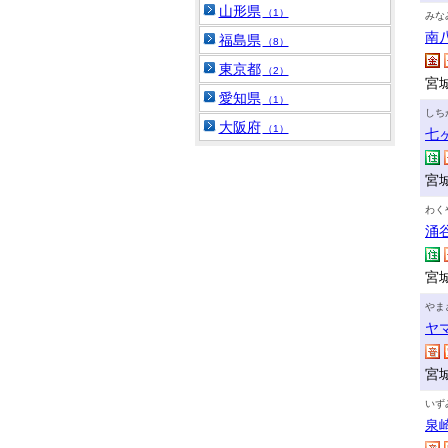
山形県
（1）
みな
南
福島県
（8）
東京都
（2）
宮
愛知県
（1）
しち
大阪府
（1）
七
宮
わく
涌
宮
やま
ヤ
宮
いず
泉