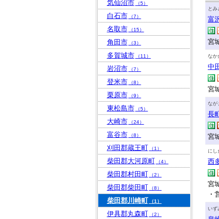
気仙沼市
（5）
とみ
白石市
（7）
富
名取市
（15）
宮
角田市
（3）
多賀城市
（11）
なか
中
岩沼市
（7）
登米市
（8）
宮城
栗原市
（9）
なが
東松島市
（5）
長
大崎市
（24）
富谷市
（8）
宮城
刈田郡蔵王町
（1）
にし
柴田郡大河原町
西
（4）
柴田郡村田町
（2）
宮城
柴田郡柴田町
（8）
・
柴田郡川崎町
（1）
いず
伊具郡丸森町
（2）