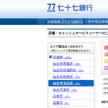
店舗検索【七十七銀行】
>
条件指定検
店舗・キャッシュサービスコーナーのご案内
エリア絞込み
※複数選択可
（再クリックで選択解除されます）
宮城県
（385）
仙台市青葉区
（68）
仙台市宮城野区
（25）
仙台市若林区
（23）
（注
仙台市太白区
（42）
（注
（注
仙台市泉区
（39）
（注
石巻市
（27）
48
塩竈市
（6）