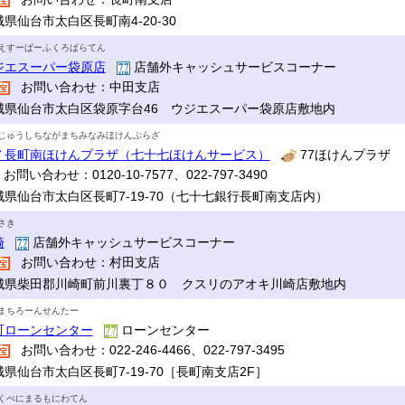
県仙台市太白区長町南4-20-30
えすーぱーふくろばらてん
ジエスーパー袋原店
店舗外キャッシュサービスコーナー
お問い合わせ：中田支店
城県仙台市太白区袋原字台46 ウジエスーパー袋原店敷地内
じゅうしちながまちみなみほけんぷらざ
７長町南ほけんプラザ（七十七ほけんサービス）
77ほけんプラザ
お問い合わせ：0120-10-7577、022-797-3490
城県仙台市太白区長町7-19-70（七十七銀行長町南支店内）
さき
崎
店舗外キャッシュサービスコーナー
お問い合わせ：村田支店
城県柴田郡川崎町前川裏丁８０ クスリのアオキ川崎店敷地内
まちろーんせんたー
町ローンセンター
ローンセンター
お問い合わせ：022-246-4466、022-797-3495
城県仙台市太白区長町7-19-70［長町南支店2F］
くべにまるもにわてん