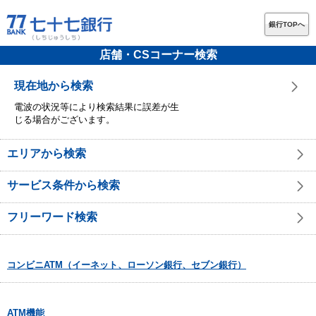
銀行TOPへ
店舗・CSコーナー検索
現在地から検索
電波の状況等により検索結果に誤差が生
じる場合がございます。
エリアから検索
サービス条件から検索
フリーワード検索
コンビニATM（イーネット、ローソン銀行、セブン銀行）
ATM機能