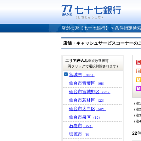
店舗検索【七十七銀行】
>
条件指定検
店舗・キャッシュサービスコーナーのご案内
エリア絞込み
※複数選択可
（再クリックで選択解除されます）
宮城県
（385）
仙台市青葉区
（68）
仙台市宮城野区
（25）
仙台市若林区
（23）
（注
仙台市太白区
（42）
（注
（注
仙台市泉区
（39）
（注
石巻市
（27）
22
塩竈市
（6）