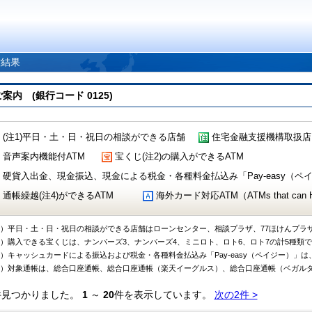
索結果
 (銀行コード 0125)
(注1)平日・土・日・祝日の相談ができる店舗
住宅金融支援機構取扱店
音声案内機能付ATM
宝くじ(注2)の購入ができるATM
硬貨入出金、現金振込、現金による税金・各種料金払込み「Pay-easy（ペイジ
通帳繰越(注4)ができるATM
海外カード対応ATM（ATMs that can Handl
1）平日・土・日・祝日の相談ができる店舗はローンセンター、相談プラザ、77ほけんプラ
2）購入できる宝くじは、ナンバーズ3、ナンバーズ4、ミニロト、ロト6、ロト7の計5種類
3）キャッシュカードによる振込および税金・各種料金払込み「Pay-easy（ペイジー）」は
4）対象通帳は、総合口座通帳、総合口座通帳（楽天イーグルス）、総合口座通帳（ベガル
件見つかりました。
1
～
20
件を表示しています。
次の2件 >