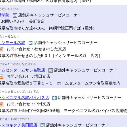
城県名取市増田字柳田80 名取市役所敷地内（屋外）
うけいがくいん
絅学院
店舗外キャッシュサービスコーナー
お問い合わせ：長町支店
城県名取市ゆりが丘4-10-1 尚絅学院正門そば（屋外）
んもーるなとり
オンモール名取
店舗外キャッシュサービスコーナー
お問い合わせ：杜せきのした支店
城県名取市杜せきのした5-3-1［イオンモール名取 店内］
むせんたーむさしなとりてん
ームセンタームサシ名取店
店舗外キャッシュサービスコーナー
お問い合わせ：増田支店
城県名取市愛島郷１丁目１－１ ホームセンタームサシ名取店敷地内
くべにまるなとりばいぱすてん
ークベニマル名取バイパス店
店舗外キャッシュサービスコーナー
お問い合わせ：中田支店
城県名取市上余田字千刈田350番地 ヨークベニマル名取バイパス店建
すこきくちみたぞのてん
レスコキクチ美田園店
店舗外キャッシュサービスコーナー