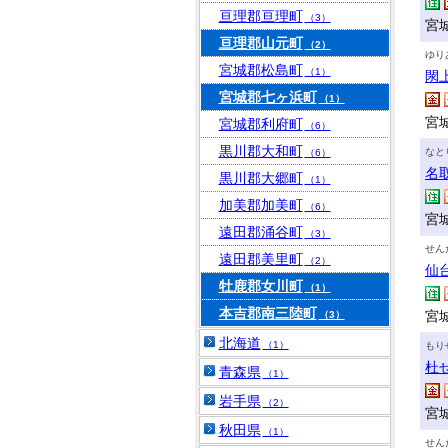
亘理郡亘理町
（3）
宮城
亘理郡山元町
（2）
ゆり
宮城郡松島町
（1）
閖
宮城郡七ヶ浜町
（1）
宮
宮城郡利府町
（6）
黒川郡大和町
なと
（6）
名
黒川郡大郷町
（1）
加美郡加美町
（6）
宮
遠田郡涌谷町
（3）
せん
遠田郡美里町
（2）
仙
牡鹿郡女川町
（1）
本吉郡南三陸町
宮城
（3）
北海道
（1）
もり
杜
青森県
（1）
岩手県
（2）
宮
秋田県
（1）
せん