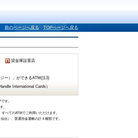
前のページへ戻る
TOPページへ戻る
貸金庫設置店
ー）」ができるATM(注3)
e International Cards）
ザです。
です。
、すべてのATMでご利用いただけます。
タ仙台）、普通預金通帳の計４種類です。