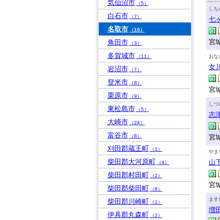
気仙沼市
（5）
しち
白石市
（7）
七
名取市
（15）
宮
角田市
（3）
多賀城市
（11）
おな
女
岩沼市
（7）
登米市
（8）
宮
栗原市
（9）
しづ
東松島市
（5）
志
大崎市
（24）
富谷市
（8）
宮
刈田郡蔵王町
（1）
やま
柴田郡大河原町
山
（4）
柴田郡村田町
（2）
宮
柴田郡柴田町
（8）
ます
柴田郡川崎町
（1）
増
伊具郡丸森町
（2）