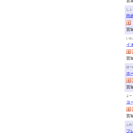
宮
しょ
尚
宮
いお
イ
宮
ほー
ホ
宮
よー
ヨ
宮
ふれ
フ