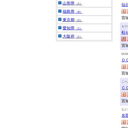
山形県
（1）
仙
福島県
（8）
宮
東京都
（2）
もり
愛知県
（1）
杜
大阪府
（1）
宮
DC
Ｄ
宮
こー
Ｃ
宮
なと
名