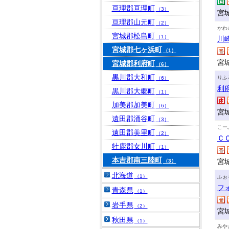
亘理郡亘理町
（3）
宮
亘理郡山元町
（2）
かわ
宮城郡松島町
（1）
川
宮城郡七ヶ浜町
（1）
宮
宮城郡利府町
（6）
黒川郡大和町
りふ
（6）
利
黒川郡大郷町
（1）
加美郡加美町
（6）
宮
遠田郡涌谷町
（3）
こー
遠田郡美里町
（2）
Ｃ
牡鹿郡女川町
（1）
本吉郡南三陸町
宮
（3）
北海道
（1）
ふぉ
フ
青森県
（1）
岩手県
（2）
宮
秋田県
（1）
みや