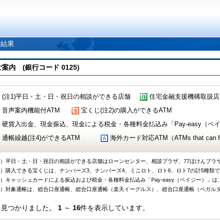
索結果
 (銀行コード 0125)
(注1)平日・土・日・祝日の相談ができる店舗
住宅金融支援機構取扱店
音声案内機能付ATM
宝くじ(注2)の購入ができるATM
硬貨入出金、現金振込、現金による税金・各種料金払込み「Pay-easy（ペイジ
通帳繰越(注4)ができるATM
海外カード対応ATM（ATMs that can Handl
1）平日・土・日・祝日の相談ができる店舗はローンセンター、相談プラザ、77ほけんプラ
2）購入できる宝くじは、ナンバーズ3、ナンバーズ4、ミニロト、ロト6、ロト7の計5種類
3）キャッシュカードによる振込および税金・各種料金払込み「Pay-easy（ペイジー）」は
4）対象通帳は、総合口座通帳、総合口座通帳（楽天イーグルス）、総合口座通帳（ベガル
件見つかりました。
1
～
16
件を表示しています。