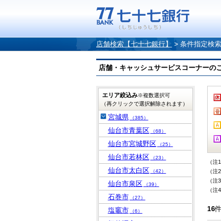
店舗検索【七十七銀行】
>
条件指定検
店舗・キャッシュサービスコーナーのご案内
エリア絞込み
※複数選択可
（再クリックで選択解除されます）
宮城県
（385）
仙台市青葉区
（68）
仙台市宮城野区
（25）
仙台市若林区
（23）
（注
仙台市太白区
（42）
（注
（注
仙台市泉区
（39）
（注
石巻市
（27）
16
塩竈市
（6）