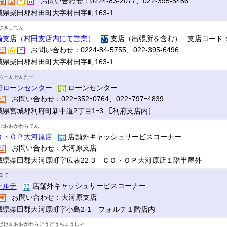
お問い合わせ：0224-83-2077、022-395-5486
城県柴田郡村田町大字村田字町163-1
さきしてん
崎支店（村田支店内にて営業）
支店（出張所を含む） 支店コード：
お問い合わせ：0224-84-5755、022-395-6496
城県柴田郡村田町大字村田字町163-1
ろーんせんたー
府ローンセンター
ローンセンター
お問い合わせ：022ｰ352ｰ0764、022ｰ797ｰ4839
城県宮城郡利府町新中道2丁目1ｰ3 ［利府支店内］
ぷおおがわらてん
Ｏ・ＯＰ大河原店
店舗外キャッシュサービスコーナー
お問い合わせ：大河原支店
城県柴田郡大河原町字広表22-3 ＣＯ・ＯＰ大河原店１階半屋外
るて
ォルテ
店舗外キャッシュサービスコーナー
お問い合わせ：大河原支店
城県柴田郡大河原町字小島2-1 フォルテ１階店内
ぎけんおおがわらごうどうちょうしゃ