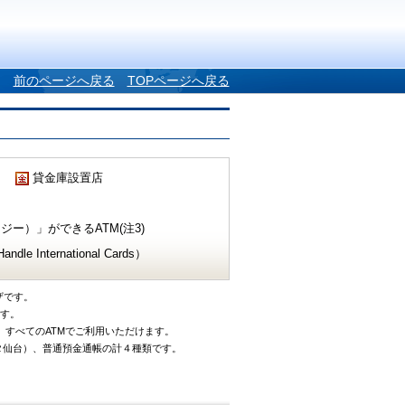
前のページへ戻る
TOPページへ戻る
貸金庫設置店
ー）」ができるATM(注3)
e International Cards）
ザです。
です。
、すべてのATMでご利用いただけます。
タ仙台）、普通預金通帳の計４種類です。