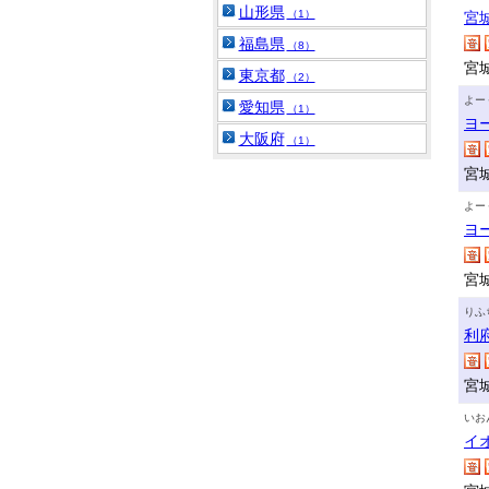
山形県
（1）
宮
福島県
（8）
宮
東京都
（2）
よー
愛知県
（1）
ヨ
大阪府
（1）
宮
よー
ヨ
宮
りふ
利
宮
いお
イ