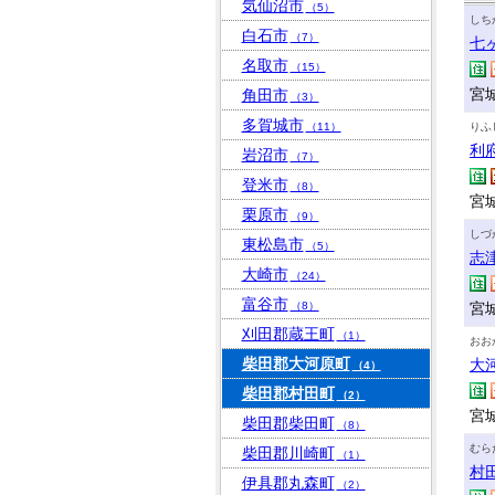
気仙沼市
（5）
しち
白石市
（7）
七
名取市
（15）
宮
角田市
（3）
多賀城市
（11）
りふ
利
岩沼市
（7）
登米市
（8）
宮
栗原市
（9）
しづ
東松島市
（5）
志
大崎市
（24）
富谷市
（8）
宮
刈田郡蔵王町
（1）
おお
柴田郡大河原町
大
（4）
柴田郡村田町
（2）
宮
柴田郡柴田町
（8）
むら
柴田郡川崎町
（1）
村
伊具郡丸森町
（2）