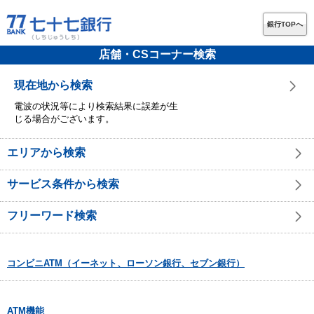
銀行TOPへ
店舗・CSコーナー検索
現在地から検索
電波の状況等により検索結果に誤差が生
じる場合がございます。
エリアから検索
サービス条件から検索
フリーワード検索
コンビニATM（イーネット、ローソン銀行、セブン銀行）
ATM機能