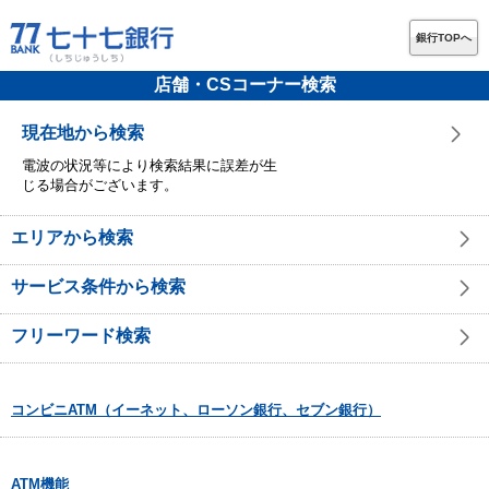
銀行TOPへ
店舗・CSコーナー検索
現在地から検索
電波の状況等により検索結果に誤差が生
じる場合がございます。
エリアから検索
サービス条件から検索
フリーワード検索
コンビニATM（イーネット、ローソン銀行、セブン銀行）
ATM機能