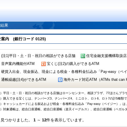
索結果
 (銀行コード 0125)
(注1)平日・土・日・祝日の相談ができる店舗
住宅金融支援機構取扱店
音声案内機能付ATM
宝くじ(注2)の購入ができるATM
硬貨入出金、現金振込、現金による税金・各種料金払込み「Pay-easy（ペイジ
通帳繰越(注4)ができるATM
海外カード対応ATM（ATMs that can Handl
1）平日・土・日・祝日の相談ができる店舗はローンセンター、相談プラザ、77ほけんプラ
2）購入できる宝くじは、ナンバーズ3、ナンバーズ4、ミニロト、ロト6、ロト7の計5種類
3）キャッシュカードによる振込および税金・各種料金払込み「Pay-easy（ペイジー）」は
4）対象通帳は、総合口座通帳、総合口座通帳（楽天イーグルス）、総合口座通帳（ベガル
件見つかりました。
1
～
12
件を表示しています。