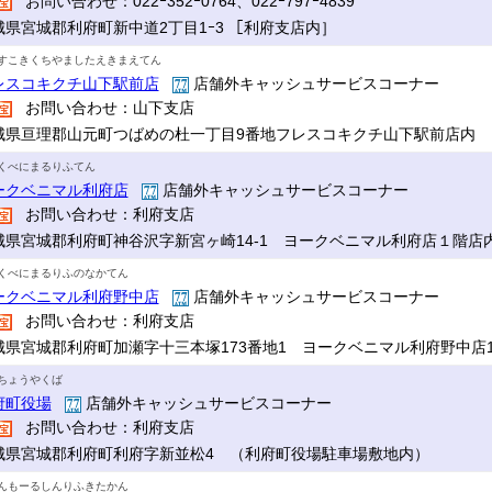
お問い合わせ：022ｰ352ｰ0764、022ｰ797ｰ4839
城県宮城郡利府町新中道2丁目1ｰ3 ［利府支店内］
すこきくちやましたえきまえてん
レスコキクチ山下駅前店
店舗外キャッシュサービスコーナー
お問い合わせ：山下支店
城県亘理郡山元町つばめの杜一丁目9番地フレスコキクチ山下駅前店内
くべにまるりふてん
ークベニマル利府店
店舗外キャッシュサービスコーナー
お問い合わせ：利府支店
城県宮城郡利府町神谷沢字新宮ヶ崎14-1 ヨークベニマル利府店１階店
くべにまるりふのなかてん
ークベニマル利府野中店
店舗外キャッシュサービスコーナー
お問い合わせ：利府支店
城県宮城郡利府町加瀬字十三本塚173番地1 ヨークベニマル利府野中店
ちょうやくば
府町役場
店舗外キャッシュサービスコーナー
お問い合わせ：利府支店
城県宮城郡利府町利府字新並松4 （利府町役場駐車場敷地内）
んもーるしんりふきたかん