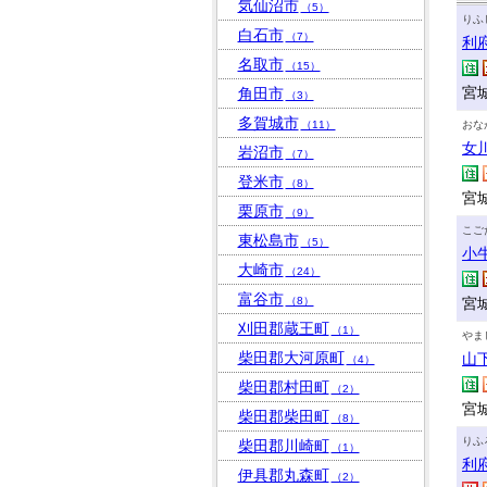
気仙沼市
（5）
りふ
白石市
（7）
利
名取市
（15）
宮
角田市
（3）
多賀城市
（11）
おな
女
岩沼市
（7）
登米市
（8）
宮
栗原市
（9）
こご
東松島市
（5）
小
大崎市
（24）
富谷市
（8）
宮
刈田郡蔵王町
（1）
やま
柴田郡大河原町
山
（4）
柴田郡村田町
（2）
宮
柴田郡柴田町
（8）
りふ
柴田郡川崎町
（1）
利
伊具郡丸森町
（2）