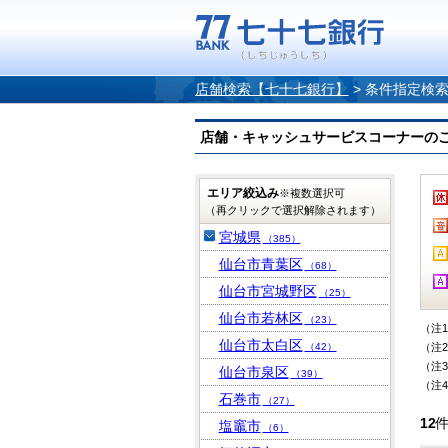
店舗検索【七十七銀行】
>
条件指定検
店舗・キャッシュサービスコーナーのご案内
エリア絞込み
※複数選択可
（再クリックで選択解除されます）
宮城県
（385）
仙台市青葉区
（68）
仙台市宮城野区
（25）
仙台市若林区
（23）
（注
仙台市太白区
（42）
（注
（注
仙台市泉区
（39）
（注
石巻市
（27）
12
塩竈市
（6）