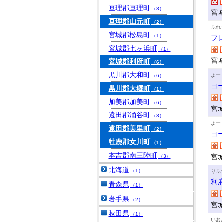
亘理郡亘理町
（3）
宮
亘理郡山元町
（2）
ふれ
宮城郡松島町
（1）
フ
宮城郡七ヶ浜町
（1）
宮
宮城郡利府町
（6）
黒川郡大和町
よー
（6）
ヨ
黒川郡大郷町
（1）
加美郡加美町
（6）
宮
遠田郡涌谷町
（3）
よー
遠田郡美里町
（2）
ヨ
牡鹿郡女川町
（1）
本吉郡南三陸町
宮
（3）
北海道
（1）
りふ
利
青森県
（1）
岩手県
（2）
宮
秋田県
（1）
いお