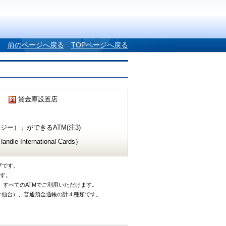
前のページへ戻る
TOPページへ戻る
貸金庫設置店
ー）」ができるATM(注3)
e International Cards）
ザです。
です。
、すべてのATMでご利用いただけます。
タ仙台）、普通預金通帳の計４種類です。