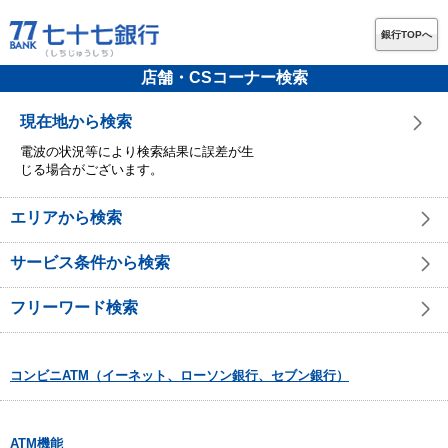
銀行TOPへ
店舗・CSコーナー検索
現在地から検索
電波の状況等により検索結果に誤差が生
じる場合がございます。
エリアから検索
サービス条件から検索
フリーワード検索
コンビニATM（イーネット、ローソン銀行、セブン銀行）
ATM機能