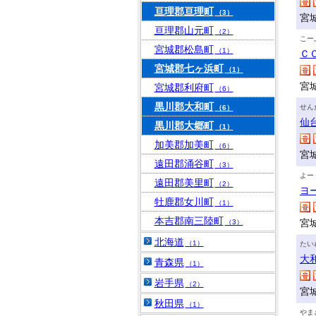
亘理郡亘理町
（3）
宮
亘理郡山元町
（2）
こー
宮城郡松島町
（1）
Ｃ
宮城郡七ヶ浜町
（1）
宮
宮城郡利府町
（6）
黒川郡大和町
せん
（6）
仙
黒川郡大郷町
（1）
加美郡加美町
（6）
宮
遠田郡涌谷町
（3）
よー
遠田郡美里町
（2）
ヨ
牡鹿郡女川町
（1）
本吉郡南三陸町
宮
（3）
北海道
（1）
たい
大
青森県
（1）
岩手県
（2）
宮
秋田県
（1）
やま