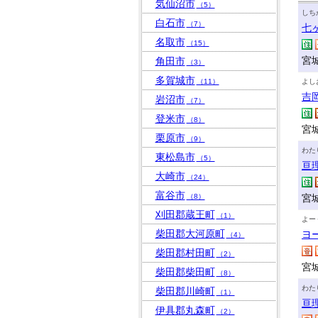
気仙沼市
（5）
しち
白石市
（7）
七
名取市
（15）
宮
角田市
（3）
多賀城市
（11）
よし
吉
岩沼市
（7）
登米市
（8）
宮
栗原市
（9）
わた
東松島市
（5）
亘
大崎市
（24）
富谷市
（8）
宮
刈田郡蔵王町
（1）
よー
柴田郡大河原町
ヨ
（4）
柴田郡村田町
（2）
宮
柴田郡柴田町
（8）
わた
柴田郡川崎町
（1）
亘
伊具郡丸森町
（2）