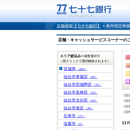
店舗検索【七十七銀行】
>
条件指定検
店舗・キャッシュサービスコーナーのご案内
エリア絞込み
※複数選択可
（再クリックで選択解除されます）
宮城県
（385）
仙台市青葉区
（68）
仙台市宮城野区
（25）
仙台市若林区
（23）
（注
仙台市太白区
（42）
（注
（注
仙台市泉区
（39）
（注
石巻市
（27）
11
塩竈市
（6）