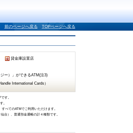
前のページへ戻る
TOPページへ戻る
貸金庫設置店
ー）」ができるATM(注3)
e International Cards）
ザです。
です。
、すべてのATMでご利用いただけます。
タ仙台）、普通預金通帳の計４種類です。