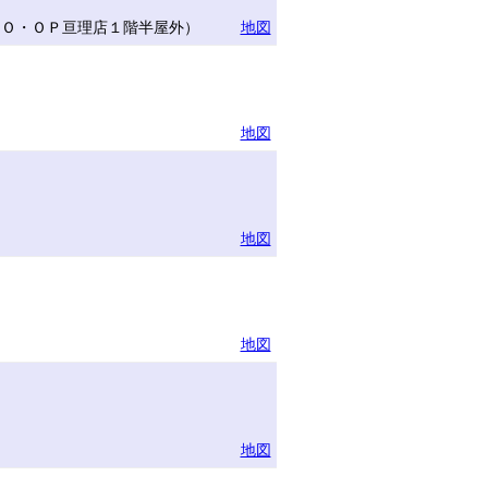
ＣＯ・ＯＰ亘理店１階半屋外）
地図
地図
地図
地図
地図