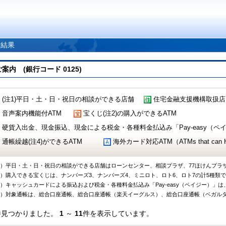
索結果
 (銀行コード 0125)
(注1)平日・土・日・祝日の相談ができる店舗
住宅金融支援機構取扱店
音声案内機能付ATM
宝くじ(注2)の購入ができるATM
硬貨入出金、現金振込、現金による税金・各種料金払込み「Pay-easy（ペイジ
通帳繰越(注4)ができるATM
海外カード対応ATM（ATMs that can Handl
1）平日・土・日・祝日の相談ができる店舗はローンセンター、相談プラザ、77ほけんプラ
2）購入できる宝くじは、ナンバーズ3、ナンバーズ4、ミニロト、ロト6、ロト7の計5種類
3）キャッシュカードによる振込および税金・各種料金払込み「Pay-easy（ペイジー）」は
4）対象通帳は、総合口座通帳、総合口座通帳（楽天イーグルス）、総合口座通帳（ベガル
件見つかりました。
1
～
11
件を表示しています。