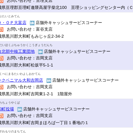
お問い合わせ：亘理支店
城県亘理郡亘理町逢隈高屋字柴北100 亘理ショッピングセンター内（
ぷたいとみてん
Ｏ・ＯＰ大富店
店舗外キャッシュサービスコーナー
お問い合わせ：富谷支店
城県黒川郡大和町もみじヶ丘2-34-2
だいほくぶちゅうかくこうぎょうだんち
台北部中核工業団地
店舗外キャッシュサービスコーナー
お問い合わせ：吉岡支店
城県黒川郡大和町松坂平5-1-1
くべにまるたいわよしおかてん
ークベニマル大和吉岡店
店舗外キャッシュサービスコーナー
お問い合わせ：吉岡支店
城県黒川郡大和町吉岡東1-2-1 1階屋外
わちょうやくば
和町役場
店舗外キャッシュサービスコーナー
お問い合わせ：吉岡支店
城県黒川郡大和町吉岡まほろば一丁目１番地の１
ざわもりのまちてん