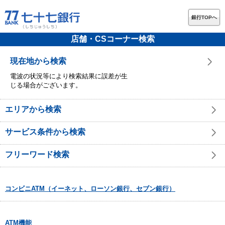
銀行TOPへ
店舗・CSコーナー検索
現在地から検索
電波の状況等により検索結果に誤差が生
じる場合がございます。
エリアから検索
サービス条件から検索
フリーワード検索
コンビニATM（イーネット、ローソン銀行、セブン銀行）
ATM機能