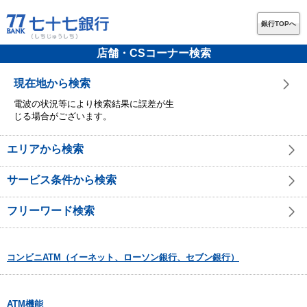
銀行TOPへ
店舗・CSコーナー検索
現在地から検索
電波の状況等により検索結果に誤差が生
じる場合がございます。
エリアから検索
サービス条件から検索
フリーワード検索
コンビニATM（イーネット、ローソン銀行、セブン銀行）
ATM機能