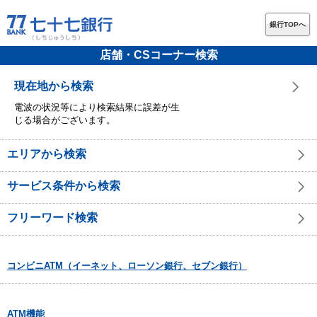
銀行TOPへ
店舗・CSコーナー検索
現在地から検索
電波の状況等により検索結果に誤差が生
じる場合がございます。
エリアから検索
サービス条件から検索
フリーワード検索
コンビニATM（イーネット、ローソン銀行、セブン銀行）
ATM機能