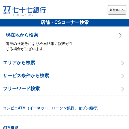
銀行TOPへ
店舗・CSコーナー検索
現在地から検索
電波の状況等により検索結果に誤差が生
じる場合がございます。
エリアから検索
サービス条件から検索
フリーワード検索
コンビニATM（イーネット、ローソン銀行、セブン銀行）
ATM機能