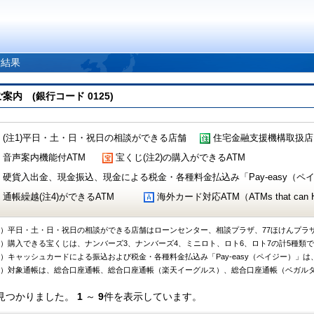
索結果
 (銀行コード 0125)
(注1)平日・土・日・祝日の相談ができる店舗
住宅金融支援機構取扱店
音声案内機能付ATM
宝くじ(注2)の購入ができるATM
硬貨入出金、現金振込、現金による税金・各種料金払込み「Pay-easy（ペイジ
通帳繰越(注4)ができるATM
海外カード対応ATM（ATMs that can Handl
1）平日・土・日・祝日の相談ができる店舗はローンセンター、相談プラザ、77ほけんプラ
2）購入できる宝くじは、ナンバーズ3、ナンバーズ4、ミニロト、ロト6、ロト7の計5種類
3）キャッシュカードによる振込および税金・各種料金払込み「Pay-easy（ペイジー）」は
4）対象通帳は、総合口座通帳、総合口座通帳（楽天イーグルス）、総合口座通帳（ベガル
見つかりました。
1
～
9
件を表示しています。