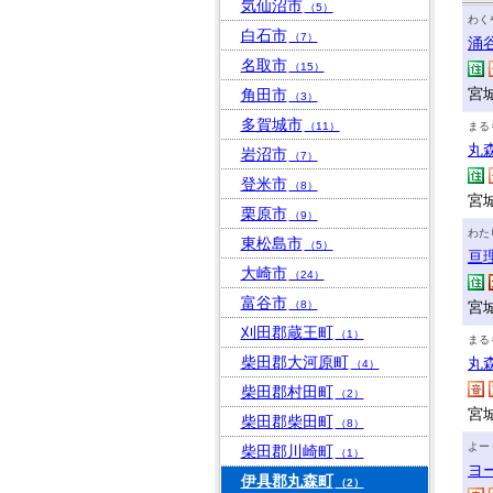
気仙沼市
（5）
わく
白石市
（7）
涌
名取市
（15）
宮
角田市
（3）
多賀城市
（11）
まる
丸
岩沼市
（7）
登米市
（8）
宮
栗原市
（9）
わた
東松島市
（5）
亘
大崎市
（24）
富谷市
（8）
宮
刈田郡蔵王町
（1）
まる
柴田郡大河原町
丸
（4）
柴田郡村田町
（2）
宮
柴田郡柴田町
（8）
よー
柴田郡川崎町
（1）
ヨ
伊具郡丸森町
（2）