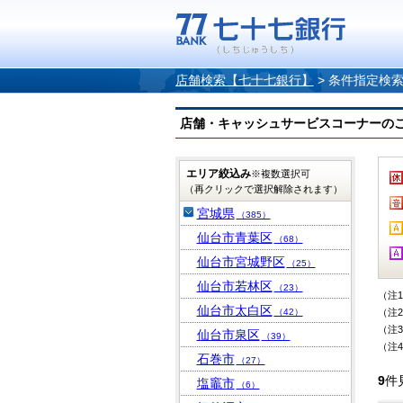
店舗検索【七十七銀行】
>
条件指定検
店舗・キャッシュサービスコーナーのご案内
エリア絞込み
※複数選択可
（再クリックで選択解除されます）
宮城県
（385）
仙台市青葉区
（68）
仙台市宮城野区
（25）
仙台市若林区
（23）
（注
仙台市太白区
（42）
（注
（注
仙台市泉区
（39）
（注
石巻市
（27）
9
件
塩竈市
（6）