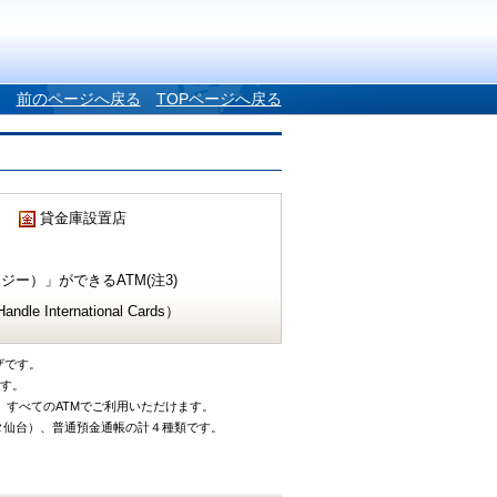
前のページへ戻る
TOPページへ戻る
貸金庫設置店
ー）」ができるATM(注3)
e International Cards）
ザです。
です。
、すべてのATMでご利用いただけます。
タ仙台）、普通預金通帳の計４種類です。