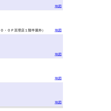
地図
ＣＯ・ＯＰ亘理店１階半屋外）
地図
地図
地図
地図