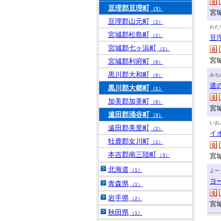
亘理郡亘理町
（3）
宮
亘理郡山元町
（2）
わた
宮城郡松島町
（1）
亘
宮城郡七ヶ浜町
（1）
宮
宮城郡利府町
（6）
黒川郡大和町
みち
（6）
道
黒川郡大郷町
（1）
加美郡加美町
（6）
宮
遠田郡涌谷町
（3）
いお
遠田郡美里町
（2）
イ
牡鹿郡女川町
（1）
本吉郡南三陸町
宮
（3）
北海道
（1）
よー
ヨ
青森県
（1）
岩手県
（2）
宮
秋田県
（1）