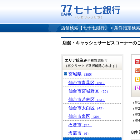
店舗検索【七十七銀行】
>
条件指定検
店舗・キャッシュサービスコーナーのご案内
エリア絞込み
※複数選択可
（再クリックで選択解除されます）
宮城県
（385）
仙台市青葉区
（68）
仙台市宮城野区
（25）
仙台市若林区
（23）
（注
仙台市太白区
（42）
（注
（注
仙台市泉区
（39）
（注
石巻市
（27）
8
件
塩竈市
（6）