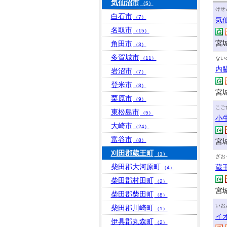
気仙沼市
（5）
けせ
白石市
（7）
気
名取市
（15）
宮
角田市
（3）
多賀城市
（11）
ない
内
岩沼市
（7）
登米市
（8）
宮城
栗原市
（9）
こご
東松島市
（5）
小
大崎市
（24）
富谷市
（8）
宮
刈田郡蔵王町
（1）
ざお
柴田郡大河原町
蔵
（4）
柴田郡村田町
（2）
宮
柴田郡柴田町
（8）
いお
柴田郡川崎町
（1）
イ
伊具郡丸森町
（2）