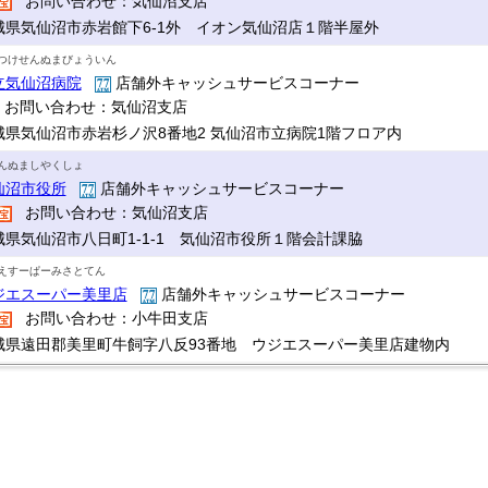
お問い合わせ：気仙沼支店
城県気仙沼市赤岩館下6-1外 イオン気仙沼店１階半屋外
つけせんぬまびょういん
立気仙沼病院
店舗外キャッシュサービスコーナー
お問い合わせ：気仙沼支店
城県気仙沼市赤岩杉ノ沢8番地2 気仙沼市立病院1階フロア内
んぬましやくしょ
仙沼市役所
店舗外キャッシュサービスコーナー
お問い合わせ：気仙沼支店
城県気仙沼市八日町1-1-1 気仙沼市役所１階会計課脇
えすーぱーみさとてん
ジエスーパー美里店
店舗外キャッシュサービスコーナー
お問い合わせ：小牛田支店
城県遠田郡美里町牛飼字八反93番地 ウジエスーパー美里店建物内