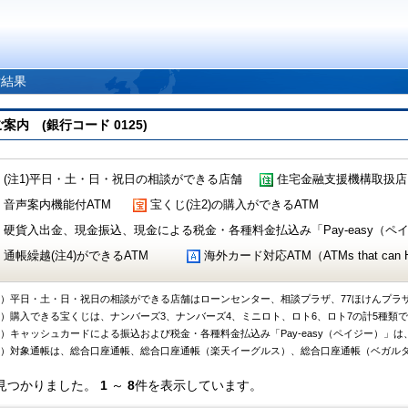
索結果
 (銀行コード 0125)
(注1)平日・土・日・祝日の相談ができる店舗
住宅金融支援機構取扱店
音声案内機能付ATM
宝くじ(注2)の購入ができるATM
硬貨入出金、現金振込、現金による税金・各種料金払込み「Pay-easy（ペイジ
通帳繰越(注4)ができるATM
海外カード対応ATM（ATMs that can Handl
1）平日・土・日・祝日の相談ができる店舗はローンセンター、相談プラザ、77ほけんプラ
2）購入できる宝くじは、ナンバーズ3、ナンバーズ4、ミニロト、ロト6、ロト7の計5種類
3）キャッシュカードによる振込および税金・各種料金払込み「Pay-easy（ペイジー）」は
4）対象通帳は、総合口座通帳、総合口座通帳（楽天イーグルス）、総合口座通帳（ベガル
見つかりました。
1
～
8
件を表示しています。