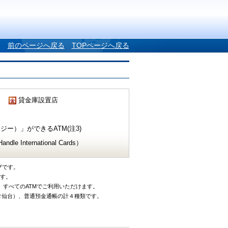
前のページへ戻る
TOPページへ戻る
貸金庫設置店
ー）」ができるATM(注3)
e International Cards）
ザです。
です。
、すべてのATMでご利用いただけます。
タ仙台）、普通預金通帳の計４種類です。