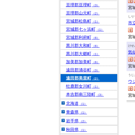
亘理郡亘理町
（3）
宮
亘理郡山元町
（2）
しり
宮城郡松島町
（1）
市
宮城郡七ヶ浜町
（1）
宮
宮城郡利府町
（6）
黒川郡大和町
けせ
（6）
気
黒川郡大郷町
（1）
加美郡加美町
（6）
宮
遠田郡涌谷町
（3）
うじ
遠田郡美里町
（2）
ウ
牡鹿郡女川町
（1）
本吉郡南三陸町
宮
（3）
北海道
（1）
青森県
（1）
岩手県
（2）
秋田県
（1）