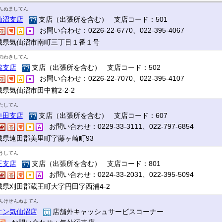
んぬましてん
仙沼支店
支店（出張所を含む） 支店コード：501
お問い合わせ：0226-22-6770、022-395-4067
城県気仙沼市南町三丁目１番１号
のわきしてん
脇支店
支店（出張所を含む） 支店コード：502
お問い合わせ：0226-22-7070、022-395-4107
県気仙沼市田中前2-2-2
たしてん
牛田支店
支店（出張所を含む） 支店コード：607
お問い合わせ：0229-33-3111、022-797-6854
城県遠田郡美里町字藤ヶ崎町93
うしてん
王支店
支店（出張所を含む） 支店コード：801
お問い合わせ：0224-33-2031、022-395-5094
城県刈田郡蔵王町大字円田字西浦4-2
んけせんぬまてん
オン気仙沼店
店舗外キャッシュサービスコーナー