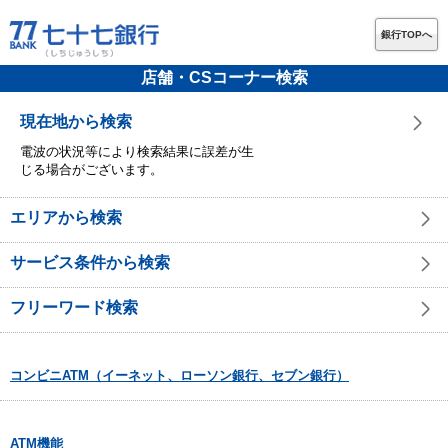
銀行TOPへ
店舗・CSコーナー検索
現在地から検索
電波の状況等により検索結果に誤差が生
じる場合がございます。
エリアから検索
サービス条件から検索
フリーワード検索
コンビニATM（イーネット、ローソン銀行、セブン銀行）
ATM機能