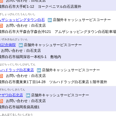
お問い合わせ：白石支店
城県白石市大手町1-12 ヨークベニマル白石店屋外
ざしょっぴんぐたうんしろいし
ムザショッピングタウン白石
店舗外キャッシュサービスコーナー
お問い合わせ：白石支店
城県白石市大平森合字森合沖121 アムザショッピングタウン白石駐車
いずみきねんびょういん
泉記念病院
店舗外キャッシュサービスコーナー
お問い合わせ：白石支店
城県白石市福岡深谷一本松5-1 敷地内
はどらっぐしろいしひがしてん
ルハドラッグ白石東店
店舗外キャッシュサービスコーナー
お問い合わせ：白石支店
城県白石市鷹巣東1丁目14-28 ツルハドラッグ白石東店１階半屋外
ざわしろいしきたてん
マザワ白石北店
店舗外キャッシュサービスコーナー
お問い合わせ：白石支店
城県白石市福岡長袋高畑1
しあんほてるしろいしざおう