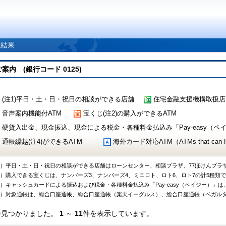
索結果
 (銀行コード 0125)
(注1)平日・土・日・祝日の相談ができる店舗
住宅金融支援機構取扱店
音声案内機能付ATM
宝くじ(注2)の購入ができるATM
硬貨入出金、現金振込、現金による税金・各種料金払込み「Pay-easy（ペイジ
通帳繰越(注4)ができるATM
海外カード対応ATM（ATMs that can Handl
1）平日・土・日・祝日の相談ができる店舗はローンセンター、相談プラザ、77ほけんプラ
2）購入できる宝くじは、ナンバーズ3、ナンバーズ4、ミニロト、ロト6、ロト7の計5種類
3）キャッシュカードによる振込および税金・各種料金払込み「Pay-easy（ペイジー）」は
4）対象通帳は、総合口座通帳、総合口座通帳（楽天イーグルス）、総合口座通帳（ベガル
件見つかりました。
1
～
11
件を表示しています。