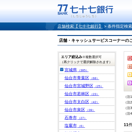
店舗検索【七十七銀行】
>
条件指定検
店舗・キャッシュサービスコーナーのご案内
エリア絞込み
※複数選択可
（再クリックで選択解除されます）
宮城県
（385）
仙台市青葉区
（68）
仙台市宮城野区
（25）
仙台市若林区
（23）
（注
仙台市太白区
（42）
（注
（注
仙台市泉区
（39）
（注
石巻市
（27）
11
塩竈市
（6）