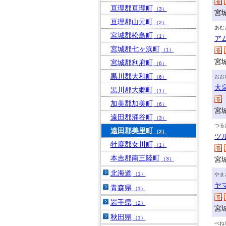
亘理郡亘理町
（3）
宮
亘理郡山元町
（2）
あむ
宮城郡松島町
（1）
ア
宮城郡七ヶ浜町
（1）
宮
宮城郡利府町
（6）
黒川郡大和町
おお
（6）
大
黒川郡大郷町
（1）
加美郡加美町
（6）
宮
遠田郡涌谷町
（3）
つる
遠田郡美里町
（2）
ツ
牡鹿郡女川町
（1）
本吉郡南三陸町
宮
（3）
北海道
（1）
やま
ヤ
青森県
（1）
岩手県
（2）
宮
秋田県
（1）
べね