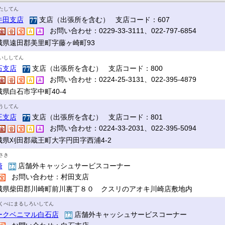
たしてん
牛田支店
支店（出張所を含む） 支店コード：607
お問い合わせ：0229-33-3111、022-797-6854
城県遠田郡美里町字藤ヶ崎町93
いししてん
石支店
支店（出張所を含む） 支店コード：800
お問い合わせ：0224-25-3131、022-395-4879
城県白石市字中町40-4
うしてん
王支店
支店（出張所を含む） 支店コード：801
お問い合わせ：0224-33-2031、022-395-5094
城県刈田郡蔵王町大字円田字西浦4-2
さき
崎
店舗外キャッシュサービスコーナー
お問い合わせ：村田支店
城県柴田郡川崎町前川裏丁８０ クスリのアオキ川崎店敷地内
くべにまるしろいしてん
ークベニマル白石店
店舗外キャッシュサービスコーナー