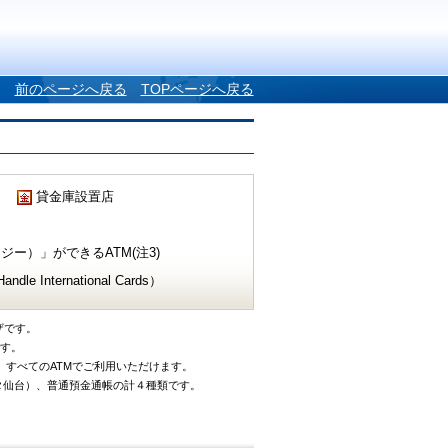
前のページへ戻る
TOPページへ戻る
貸金庫設置店
ー）」ができるATM(注3)
e International Cards）
ザです。
です。
、すべてのATMでご利用いただけます。
タ仙台）、普通預金通帳の計４種類です。