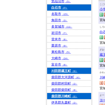
気仙沼市
（5）
こご
白石市
（7）
小
名取市
（15）
宮
角田市
（3）
多賀城市
（11）
しろ
白
岩沼市
（7）
登米市
（8）
宮
栗原市
（9）
ざお
東松島市
（5）
蔵
大崎市
（24）
富谷市
（8）
宮
刈田郡蔵王町
（1）
かわ
柴田郡大河原町
川
（4）
柴田郡村田町
（2）
宮
柴田郡柴田町
（8）
よー
柴田郡川崎町
（1）
ヨ
伊具郡丸森町
（2）