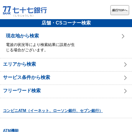
銀行TOPへ
店舗・CSコーナー検索
現在地から検索
電波の状況等により検索結果に誤差が生
じる場合がございます。
エリアから検索
サービス条件から検索
フリーワード検索
コンビニATM（イーネット、ローソン銀行、セブン銀行）
ATM機能