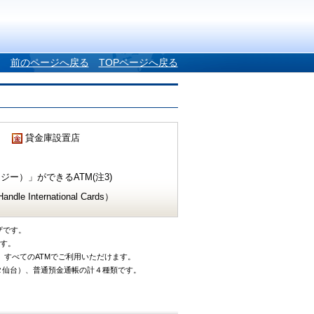
前のページへ戻る
TOPページへ戻る
貸金庫設置店
ー）」ができるATM(注3)
e International Cards）
ザです。
です。
、すべてのATMでご利用いただけます。
タ仙台）、普通預金通帳の計４種類です。