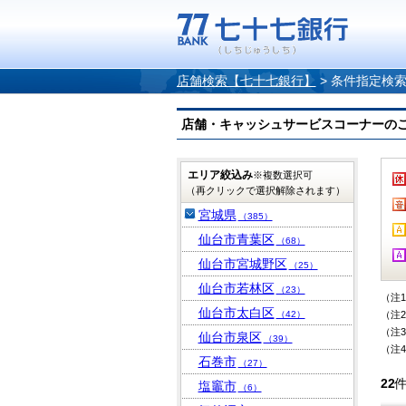
店舗検索【七十七銀行】
>
条件指定検
店舗・キャッシュサービスコーナーのご案内
エリア絞込み
※複数選択可
（再クリックで選択解除されます）
宮城県
（385）
仙台市青葉区
（68）
仙台市宮城野区
（25）
仙台市若林区
（23）
（注
仙台市太白区
（42）
（注
（注
仙台市泉区
（39）
（注
石巻市
（27）
22
塩竈市
（6）