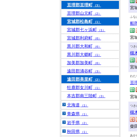
亘理郡亘理町
（3）
宮
亘理郡山元町
（2）
ふな
宮城郡松島町
（1）
船
宮城郡七ヶ浜町
（1）
宮
宮城郡利府町
（6）
黒川郡大和町
つき
（6）
槻
黒川郡大郷町
（1）
加美郡加美町
（6）
宮
遠田郡涌谷町
（3）
わた
遠田郡美里町
（2）
亘
牡鹿郡女川町
（1）
本吉郡南三陸町
宮
（3）
北海道
（1）
つき
槻
青森県
（1）
岩手県
（2）
柴田
秋田県
（1）
あか