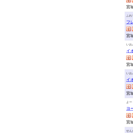
宮
ふれ
フ
宮
いお
イ
宮
いお
イ
宮
よー
ヨ
宮
せん