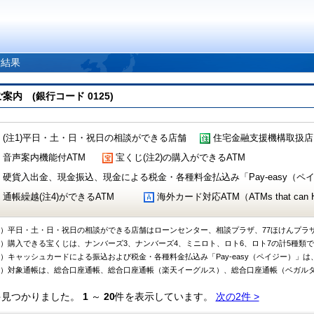
索結果
 (銀行コード 0125)
(注1)平日・土・日・祝日の相談ができる店舗
住宅金融支援機構取扱店
音声案内機能付ATM
宝くじ(注2)の購入ができるATM
硬貨入出金、現金振込、現金による税金・各種料金払込み「Pay-easy（ペイジ
通帳繰越(注4)ができるATM
海外カード対応ATM（ATMs that can Handl
1）平日・土・日・祝日の相談ができる店舗はローンセンター、相談プラザ、77ほけんプラ
2）購入できる宝くじは、ナンバーズ3、ナンバーズ4、ミニロト、ロト6、ロト7の計5種類
3）キャッシュカードによる振込および税金・各種料金払込み「Pay-easy（ペイジー）」は
4）対象通帳は、総合口座通帳、総合口座通帳（楽天イーグルス）、総合口座通帳（ベガル
件見つかりました。
1
～
20
件を表示しています。
次の2件 >