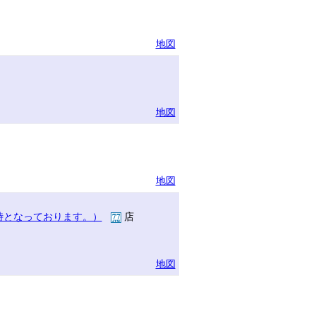
地図
地図
地図
時となっております。）
店
地図