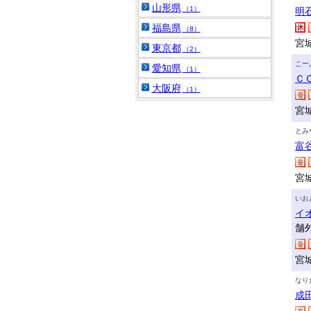
山形県
（1）
明
福島県
（8）
宮
東京都
（2）
こー
愛知県
（1）
Ｃ
大阪府
（1）
宮
とみ
富
宮
いお
イ
舗
宮
なり
成