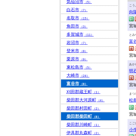
気仙沼市
（5）
こう
白石市
（7）
向
名取市
（15）
宮
角田市
（3）
多賀城市
（11）
とみ
富
岩沼市
（7）
登米市
（8）
宮城
栗原市
（9）
あか
東松島市
（5）
明
大崎市
（24）
富谷市
（8）
宮
刈田郡蔵王町
（1）
まつ
柴田郡大河原町
松
（4）
柴田郡村田町
（2）
宮
柴田郡柴田町
（8）
こご
柴田郡川崎町
（1）
小
伊具郡丸森町
（2）