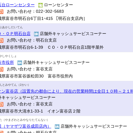
石台ローンセンター
ローンセンター
お問い合わせ：022ｰ302ｰ5683
城県富谷市明石台6丁目1ｰ415 ［明石台支店内］
ぷあかしだいてん
Ｏ・ＯＰ明石台店
店舗外キャッシュサービスコーナー
お問い合わせ：明石台支店
城県富谷市明石台6-1-39 ＣＯ・ＯＰ明石台店1階半屋外
やしやくしょ
谷市役所
店舗外キャッシュサービスコーナー
お問い合わせ：富谷支店
城県富谷市富谷坂松田30 富谷市役所内
んとみやてん（2かい）
オン富谷店（設置先の都合により、現在の営業時間は全日１０時～２１
外キャッシュサービスコーナー
お問い合わせ：富谷支店
城県富谷市大清水1-33-1 イオン富谷店２階
た（やまざわとみやなりたてんない）
田（ヤマザワ富谷成田店内）
店舗外キャッシュサービスコーナー
お問い合わせ：明石台支店