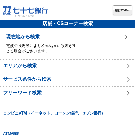
銀行TOPへ
店舗・CSコーナー検索
現在地から検索
電波の状況等により検索結果に誤差が生
じる場合がございます。
エリアから検索
サービス条件から検索
フリーワード検索
コンビニATM（イーネット、ローソン銀行、セブン銀行）
ATM機能