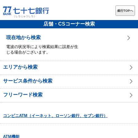
銀行TOPへ
店舗・CSコーナー検索
現在地から検索
電波の状況等により検索結果に誤差が生
じる場合がございます。
エリアから検索
サービス条件から検索
フリーワード検索
コンビニATM（イーネット、ローソン銀行、セブン銀行）
ATM機能