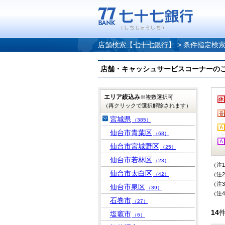
店舗検索【七十七銀行】
>
条件指定検
店舗・キャッシュサービスコーナーのご案内
エリア絞込み
※複数選択可
（再クリックで選択解除されます）
宮城県
（385）
仙台市青葉区
（68）
仙台市宮城野区
（25）
仙台市若林区
（23）
（注
仙台市太白区
（42）
（注
（注
仙台市泉区
（39）
（注
石巻市
（27）
14
塩竈市
（6）