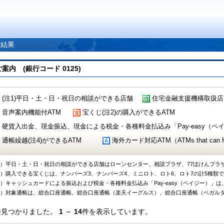
索結果
 (銀行コード 0125)
(注1)平日・土・日・祝日の相談ができる店舗
住宅金融支援機構取扱店
音声案内機能付ATM
宝くじ(注2)の購入ができるATM
硬貨入出金、現金振込、現金による税金・各種料金払込み「Pay-easy（ペイジ
通帳繰越(注4)ができるATM
海外カード対応ATM（ATMs that can Handl
1）平日・土・日・祝日の相談ができる店舗はローンセンター、相談プラザ、77ほけんプラ
2）購入できる宝くじは、ナンバーズ3、ナンバーズ4、ミニロト、ロト6、ロト7の計5種類
3）キャッシュカードによる振込および税金・各種料金払込み「Pay-easy（ペイジー）」は
4）対象通帳は、総合口座通帳、総合口座通帳（楽天イーグルス）、総合口座通帳（ベガル
件見つかりました。
1
～
14
件を表示しています。