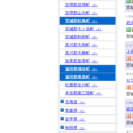
亘理郡亘理町
（3）
宮城
亘理郡山元町
（2）
いわ
宮城郡松島町
（1）
岩
宮城郡七ヶ浜町
（1）
宮城
宮城郡利府町
（6）
黒川郡大和町
じぇ
（6）
Ｊ
黒川郡大郷町
（1）
加美郡加美町
（6）
宮
遠田郡涌谷町
（3）
せら
遠田郡美里町
（2）
セ
牡鹿郡女川町
（1）
本吉郡南三陸町
宮
（3）
北海道
（1）
いわ
岩
青森県
（1）
岩手県
（2）
宮
秋田県
（1）
よー