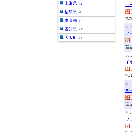
山形県
（1）
ヨ
福島県
（8）
宮
東京都
（2）
ふー
愛知県
（1）
フ
大阪府
（1）
宮
いお
イ
宮
よー
ヨ
宮
うじ
ウ