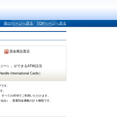
前のページへ戻る
TOPページへ戻る
貸金庫設置店
ー）」ができるATM(注3)
e International Cards）
ザです。
です。
、すべてのATMでご利用いただけます。
タ仙台）、普通預金通帳の計４種類です。