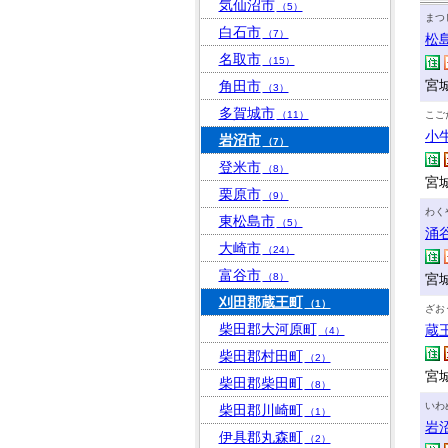
気仙沼市
（5）
まつ
白石市
（7）
松
名取市
（15）
宮
角田市
（3）
多賀城市
（11）
こご
小
岩沼市
（7）
登米市
（8）
宮
栗原市
（9）
わく
東松島市
（5）
涌
大崎市
（24）
富谷市
（8）
宮
刈田郡蔵王町
（1）
ざお
柴田郡大河原町
蔵
（4）
柴田郡村田町
（2）
宮
柴田郡柴田町
（8）
いわ
柴田郡川崎町
（1）
岩
伊具郡丸森町
（2）