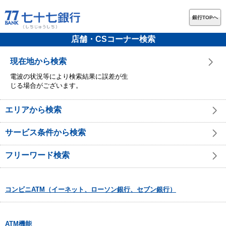
銀行TOPへ
店舗・CSコーナー検索
現在地から検索
電波の状況等により検索結果に誤差が生
じる場合がございます。
エリアから検索
サービス条件から検索
フリーワード検索
コンビニATM（イーネット、ローソン銀行、セブン銀行）
ATM機能