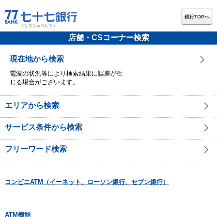
銀行TOPへ
店舗・CSコーナー検索
現在地から検索
電波の状況等により検索結果に誤差が生
じる場合がございます。
エリアから検索
サービス条件から検索
フリーワード検索
コンビニATM（イーネット、ローソン銀行、セブン銀行）
ATM機能