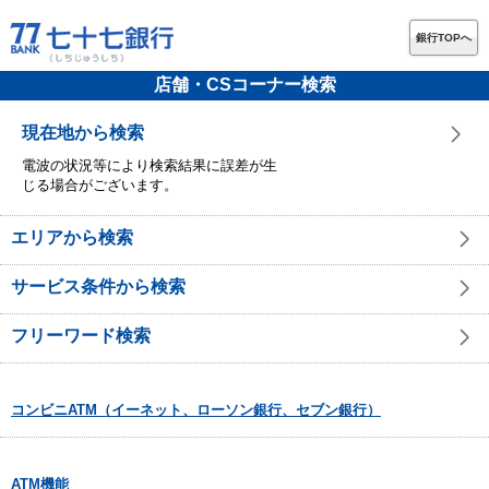
銀行TOPへ
店舗・CSコーナー検索
現在地から検索
電波の状況等により検索結果に誤差が生
じる場合がございます。
エリアから検索
サービス条件から検索
フリーワード検索
コンビニATM（イーネット、ローソン銀行、セブン銀行）
ATM機能