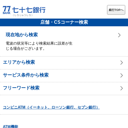
銀行TOPへ
店舗・CSコーナー検索
現在地から検索
電波の状況等により検索結果に誤差が生
じる場合がございます。
エリアから検索
サービス条件から検索
フリーワード検索
コンビニATM（イーネット、ローソン銀行、セブン銀行）
ATM機能