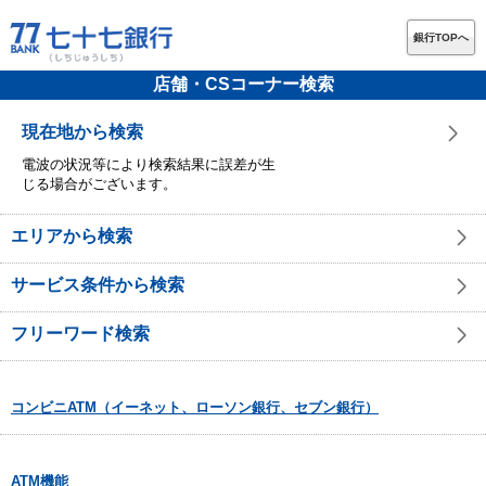
銀行TOPへ
店舗・CSコーナー検索
現在地から検索
電波の状況等により検索結果に誤差が生
じる場合がございます。
エリアから検索
サービス条件から検索
フリーワード検索
コンビニATM（イーネット、ローソン銀行、セブン銀行）
ATM機能