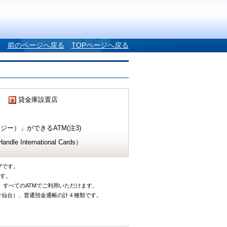
前のページへ戻る
TOPページへ戻る
貸金庫設置店
ー）」ができるATM(注3)
e International Cards）
ザです。
です。
、すべてのATMでご利用いただけます。
タ仙台）、普通預金通帳の計４種類です。