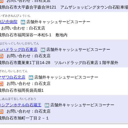
お問い合わせ：白石支店
城県白石市大平森合字森合沖121 アムザショッピングタウン白石駐車
いずみきねんびょういん
泉記念病院
店舗外キャッシュサービスコーナー
お問い合わせ：白石支店
城県白石市福岡深谷一本松5-1 敷地内
はどらっぐしろいしひがしてん
ルハドラッグ白石東店
店舗外キャッシュサービスコーナー
お問い合わせ：白石支店
城県白石市鷹巣東1丁目14-28 ツルハドラッグ白石東店１階半屋外
ざわしろいしきたてん
マザワ白石北店
店舗外キャッシュサービスコーナー
お問い合わせ：白石支店
城県白石市福岡長袋高畑1
しあんほてるしろいしざおう
ネシアンホテル白石蔵王
店舗外キャッシュサービスコーナー
お問い合わせ：白石支店
城県白石市旭町一丁目２－１