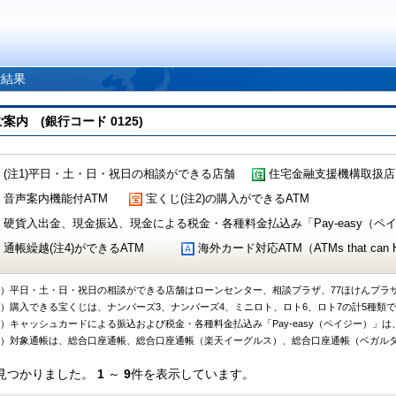
索結果
 (銀行コード 0125)
(注1)平日・土・日・祝日の相談ができる店舗
住宅金融支援機構取扱店
音声案内機能付ATM
宝くじ(注2)の購入ができるATM
硬貨入出金、現金振込、現金による税金・各種料金払込み「Pay-easy（ペイジ
通帳繰越(注4)ができるATM
海外カード対応ATM（ATMs that can Handl
1）平日・土・日・祝日の相談ができる店舗はローンセンター、相談プラザ、77ほけんプラ
2）購入できる宝くじは、ナンバーズ3、ナンバーズ4、ミニロト、ロト6、ロト7の計5種類
3）キャッシュカードによる振込および税金・各種料金払込み「Pay-easy（ペイジー）」は
4）対象通帳は、総合口座通帳、総合口座通帳（楽天イーグルス）、総合口座通帳（ベガル
見つかりました。
1
～
9
件を表示しています。