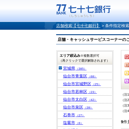
店舗検索【七十七銀行】
>
条件指定検
店舗・キャッシュサービスコーナーのご案内
エリア絞込み
※複数選択可
（再クリックで選択解除されます）
宮城県
（385）
仙台市青葉区
（68）
仙台市宮城野区
（25）
仙台市若林区
（23）
（注
仙台市太白区
（42）
（注
（注
仙台市泉区
（39）
（注
石巻市
（27）
9
件
塩竈市
（6）