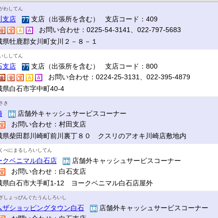
がわしてん
川支店
支店（出張所を含む） 支店コード：409
お問い合わせ：0225-54-3141、022-797-5683
城県牡鹿郡女川町女川２－８－１
いししてん
石支店
支店（出張所を含む） 支店コード：800
お問い合わせ：0224-25-3131、022-395-4879
城県白石市字中町40-4
さき
崎
店舗外キャッシュサービスコーナー
お問い合わせ：村田支店
城県柴田郡川崎町前川裏丁８０ クスリのアオキ川崎店敷地内
くべにまるしろいしてん
ークベニマル白石店
店舗外キャッシュサービスコーナー
お問い合わせ：白石支店
城県白石市大手町1-12 ヨークベニマル白石店屋外
ざしょっぴんぐたうんしろいし
ムザショッピングタウン白石
店舗外キャッシュサービスコーナー