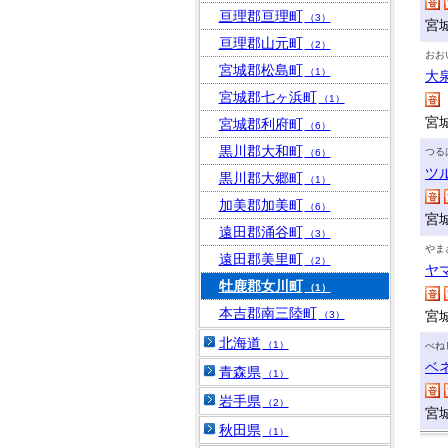
亘理郡亘理町
（3）
宮
亘理郡山元町
（2）
おお
宮城郡松島町
（1）
大
宮城郡七ヶ浜町
（1）
宮
宮城郡利府町
（6）
黒川郡大和町
つる
（6）
ツ
黒川郡大郷町
（1）
加美郡加美町
（6）
宮
遠田郡涌谷町
（3）
やま
遠田郡美里町
（2）
ヤ
牡鹿郡女川町
（1）
本吉郡南三陸町
宮
（3）
北海道
（1）
べね
ベ
青森県
（1）
岩手県
（2）
宮
秋田県
（1）