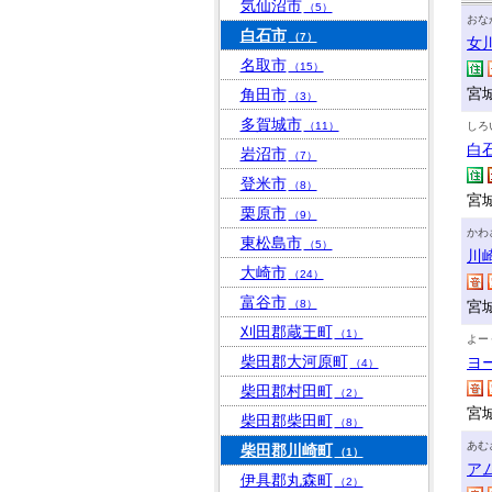
気仙沼市
（5）
おな
白石市
（7）
女
名取市
（15）
宮
角田市
（3）
多賀城市
（11）
しろ
白
岩沼市
（7）
登米市
（8）
宮
栗原市
（9）
かわ
東松島市
（5）
川
大崎市
（24）
富谷市
（8）
宮
刈田郡蔵王町
（1）
よー
柴田郡大河原町
ヨ
（4）
柴田郡村田町
（2）
宮
柴田郡柴田町
（8）
あむ
柴田郡川崎町
（1）
ア
伊具郡丸森町
（2）