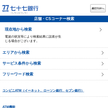
銀行TOPへ
店舗・CSコーナー検索
現在地から検索
電波の状況等により検索結果に誤差が生
じる場合がございます。
エリアから検索
サービス条件から検索
フリーワード検索
コンビニATM（イーネット、ローソン銀行、セブン銀行）
ATM機能