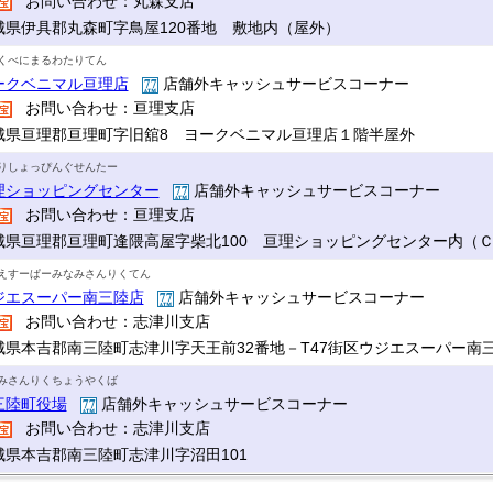
お問い合わせ：丸森支店
城県伊具郡丸森町字鳥屋120番地 敷地内（屋外）
くべにまるわたりてん
ークベニマル亘理店
店舗外キャッシュサービスコーナー
お問い合わせ：亘理支店
城県亘理郡亘理町字旧舘8 ヨークベニマル亘理店１階半屋外
りしょっぴんぐせんたー
理ショッピングセンター
店舗外キャッシュサービスコーナー
お問い合わせ：亘理支店
城県亘理郡亘理町逢隈高屋字柴北100 亘理ショッピングセンター内（
えすーぱーみなみさんりくてん
ジエスーパー南三陸店
店舗外キャッシュサービスコーナー
お問い合わせ：志津川支店
城県本吉郡南三陸町志津川字天王前32番地－T47街区ウジエスーパー南
みさんりくちょうやくば
三陸町役場
店舗外キャッシュサービスコーナー
お問い合わせ：志津川支店
城県本吉郡南三陸町志津川字沼田101