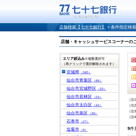
店舗検索【七十七銀行】
>
条件指定検
店舗・キャッシュサービスコーナーのご案内
エリア絞込み
※複数選択可
（再クリックで選択解除されます）
宮城県
（385）
仙台市青葉区
（68）
仙台市宮城野区
（25）
仙台市若林区
（23）
（注
仙台市太白区
（42）
（注
（注
仙台市泉区
（39）
（注
石巻市
（27）
9
件
塩竈市
（6）