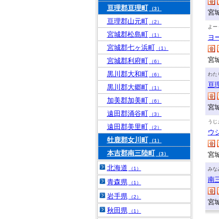
亘理郡亘理町
（3）
宮
亘理郡山元町
（2）
よー
宮城郡松島町
（1）
ヨ
宮城郡七ヶ浜町
（1）
宮
宮城郡利府町
（6）
黒川郡大和町
わた
（6）
亘
黒川郡大郷町
（1）
加美郡加美町
（6）
宮
遠田郡涌谷町
（3）
うじ
遠田郡美里町
（2）
ウ
牡鹿郡女川町
（1）
本吉郡南三陸町
宮
（3）
北海道
（1）
みな
南
青森県
（1）
岩手県
（2）
宮
秋田県
（1）