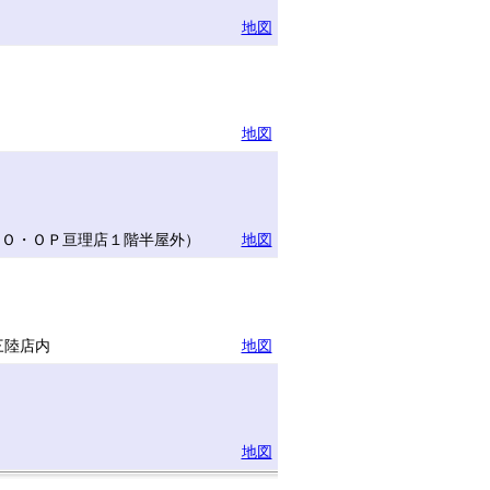
地図
地図
ＣＯ・ＯＰ亘理店１階半屋外）
地図
三陸店内
地図
地図