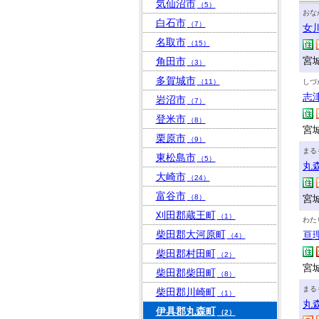
気仙沼市
（5）
おな
白石市
（7）
女
名取市
（15）
宮
角田市
（3）
多賀城市
（11）
しづ
志
岩沼市
（7）
登米市
（8）
宮
栗原市
（9）
まる
東松島市
（5）
丸
大崎市
（24）
富谷市
（8）
宮
刈田郡蔵王町
（1）
わた
柴田郡大河原町
亘
（4）
柴田郡村田町
（2）
宮
柴田郡柴田町
（8）
まる
柴田郡川崎町
（1）
丸
伊具郡丸森町
（2）