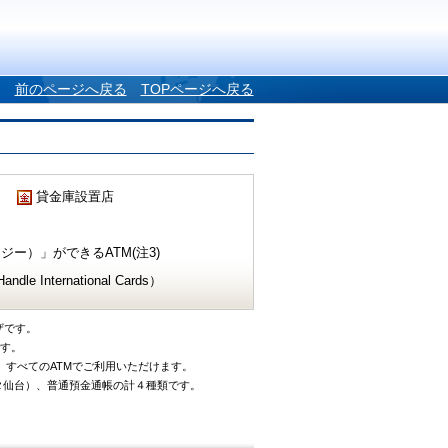
前のページへ戻る
TOPページへ戻る
貸金庫設置店
ー）」ができるATM(注3)
e International Cards）
ザです。
です。
、すべてのATMでご利用いただけます。
タ仙台）、普通預金通帳の計４種類です。