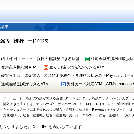
索結果
 (銀行コード 0125)
(注1)平日・土・日・祝日の相談ができる店舗
住宅金融支援機構取扱店
音声案内機能付ATM
宝くじ(注2)の購入ができるATM
硬貨入出金、現金振込、現金による税金・各種料金払込み「Pay-easy（ペイジ
通帳繰越(注4)ができるATM
海外カード対応ATM（ATMs that can Handl
1）平日・土・日・祝日の相談ができる店舗はローンセンター、相談プラザ、77ほけんプラ
2）購入できる宝くじは、ナンバーズ3、ナンバーズ4、ミニロト、ロト6、ロト7の計5種類
3）キャッシュカードによる振込および税金・各種料金払込み「Pay-easy（ペイジー）」は
4）対象通帳は、総合口座通帳、総合口座通帳（楽天イーグルス）、総合口座通帳（ベガル
見つかりました。
1
～
9
件を表示しています。