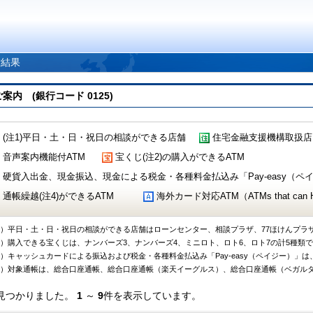
索結果
 (銀行コード 0125)
(注1)平日・土・日・祝日の相談ができる店舗
住宅金融支援機構取扱店
音声案内機能付ATM
宝くじ(注2)の購入ができるATM
硬貨入出金、現金振込、現金による税金・各種料金払込み「Pay-easy（ペイジ
通帳繰越(注4)ができるATM
海外カード対応ATM（ATMs that can Handl
1）平日・土・日・祝日の相談ができる店舗はローンセンター、相談プラザ、77ほけんプラ
2）購入できる宝くじは、ナンバーズ3、ナンバーズ4、ミニロト、ロト6、ロト7の計5種類
3）キャッシュカードによる振込および税金・各種料金払込み「Pay-easy（ペイジー）」は
4）対象通帳は、総合口座通帳、総合口座通帳（楽天イーグルス）、総合口座通帳（ベガル
見つかりました。
1
～
9
件を表示しています。