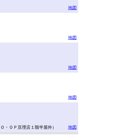
地図
地図
地図
地図
ＣＯ・ＯＰ亘理店１階半屋外）
地図