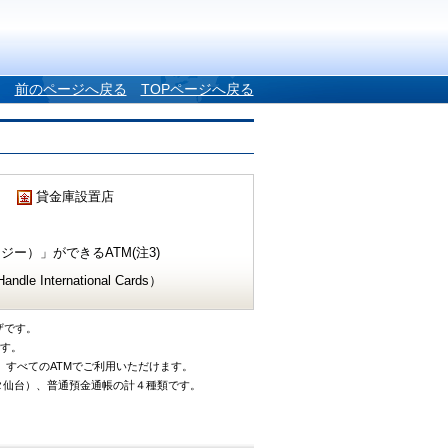
前のページへ戻る
TOPページへ戻る
貸金庫設置店
ー）」ができるATM(注3)
e International Cards）
ザです。
です。
、すべてのATMでご利用いただけます。
タ仙台）、普通預金通帳の計４種類です。