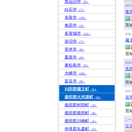
気仙沼市
（5）
おな
白石市
（7）
女
名取市
（15）
宮
角田市
（3）
多賀城市
（11）
ざお
蔵
岩沼市
（7）
登米市
（8）
宮
栗原市
（9）
おお
東松島市
（5）
大
大崎市
（24）
富谷市
（8）
宮
刈田郡蔵王町
（1）
わた
柴田郡大河原町
亘
（4）
柴田郡村田町
（2）
宮
柴田郡柴田町
（8）
こー
柴田郡川崎町
（1）
Ｃ
伊具郡丸森町
（2）