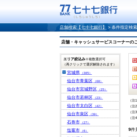
店舗検索【七十七銀行】
>
条件指定検
店舗・キャッシュサービスコーナーのご案内
エリア絞込み
※複数選択可
（再クリックで選択解除されます）
宮城県
（385）
仙台市青葉区
（68）
仙台市宮城野区
（25）
仙台市若林区
（23）
（注
仙台市太白区
（42）
（注
（注
仙台市泉区
（39）
（注
石巻市
（27）
9
件
塩竈市
（6）