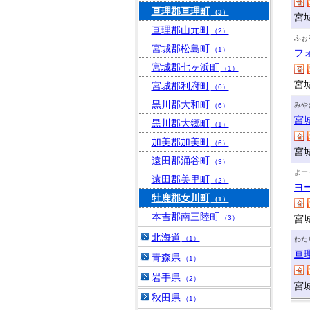
亘理郡亘理町
（3）
宮
亘理郡山元町
（2）
ふぉ
宮城郡松島町
（1）
フ
宮城郡七ヶ浜町
（1）
宮
宮城郡利府町
（6）
黒川郡大和町
みや
（6）
宮
黒川郡大郷町
（1）
加美郡加美町
（6）
宮
遠田郡涌谷町
（3）
よー
遠田郡美里町
（2）
ヨ
牡鹿郡女川町
（1）
本吉郡南三陸町
宮
（3）
北海道
（1）
わた
亘
青森県
（1）
岩手県
（2）
宮
秋田県
（1）