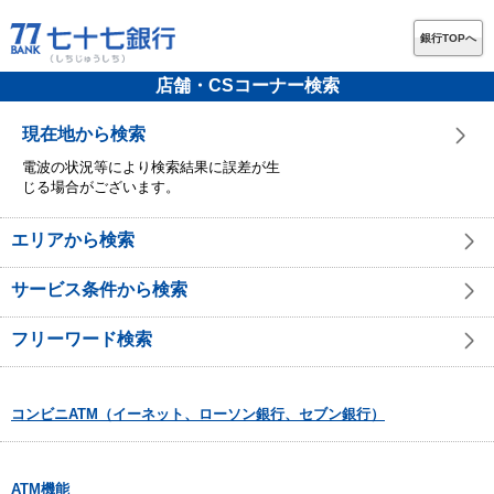
銀行TOPへ
店舗・CSコーナー検索
現在地から検索
電波の状況等により検索結果に誤差が生
じる場合がございます。
エリアから検索
サービス条件から検索
フリーワード検索
コンビニATM（イーネット、ローソン銀行、セブン銀行）
ATM機能