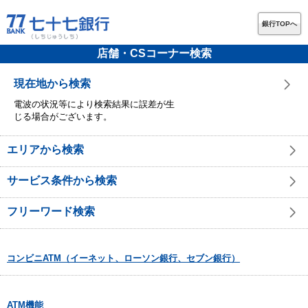
銀行TOPへ
店舗・CSコーナー検索
現在地から検索
電波の状況等により検索結果に誤差が生
じる場合がございます。
エリアから検索
サービス条件から検索
フリーワード検索
コンビニATM（イーネット、ローソン銀行、セブン銀行）
ATM機能