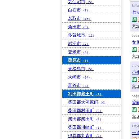
気仙沼市
（5）
しち
白石市
（7）
七
名取市
（15）
宮
角田市
（3）
多賀城市
（11）
おな
女
岩沼市
（7）
登米市
（8）
宮
栗原市
（9）
こご
東松島市
（5）
小
大崎市
（24）
富谷市
（8）
宮
刈田郡蔵王町
（1）
つき
柴田郡大河原町
築
（4）
柴田郡村田町
（2）
宮城
柴田郡柴田町
（8）
いち
柴田郡川崎町
（1）
一
伊具郡丸森町
（2）