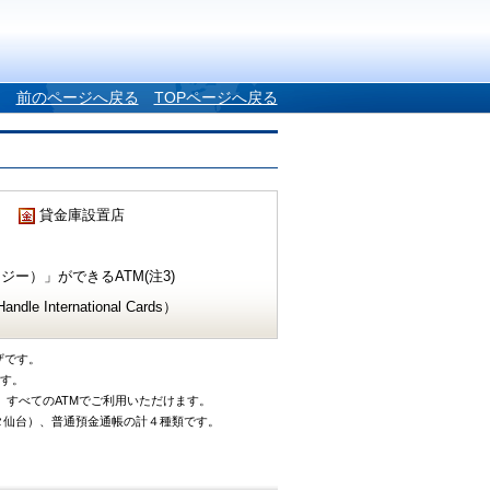
前のページへ戻る
TOPページへ戻る
貸金庫設置店
ー）」ができるATM(注3)
e International Cards）
ザです。
です。
、すべてのATMでご利用いただけます。
タ仙台）、普通預金通帳の計４種類です。