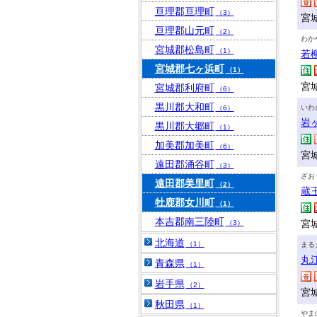
亘理郡亘理町
（3）
宮城
亘理郡山元町
（2）
わか
宮城郡松島町
（1）
若
宮城郡七ヶ浜町
（1）
宮
宮城郡利府町
（6）
黒川郡大和町
いわ
（6）
岩
黒川郡大郷町
（1）
加美郡加美町
（6）
宮
遠田郡涌谷町
（3）
ざお
遠田郡美里町
（2）
蔵
牡鹿郡女川町
（1）
本吉郡南三陸町
宮
（3）
北海道
（1）
まる
丸
青森県
（1）
岩手県
（2）
宮
秋田県
（1）
やま