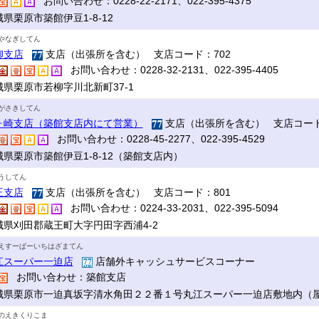
お問い合わせ：0228-22-2171、022-395-4375
県栗原市築館伊豆1-8-12
やなぎしてん
柳支店
支店（出張所を含む） 支店コード：702
お問い合わせ：0228-32-2131、022-395-4405
城県栗原市若柳字川北新町37-1
がさきしてん
ヶ崎支店（築館支店内にて営業）
支店（出張所を含む） 支店コード
お問い合わせ：0228-45-2277、022-395-4529
城県栗原市築館伊豆1-8-12（築館支店内）
うしてん
王支店
支店（出張所を含む） 支店コード：801
お問い合わせ：0224-33-2031、022-395-5094
城県刈田郡蔵王町大字円田字西浦4-2
えすーぱーいちはざまてん
江スーパー一迫店
店舗外キャッシュサービスコーナー
お問い合わせ：築館支店
城県栗原市一迫真坂字清水角田２２番１号丸江スーパー一迫店敷地内（
のえきくりこま