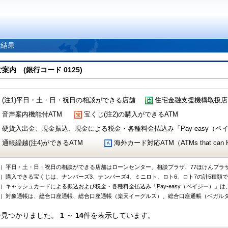
索結果
 (銀行コード 0125)
(注1)平日・土・日・祝日の相談ができる店舗
住宅金融支援機構取扱店
音声案内機能付ATM
宝くじ(注2)の購入ができるATM
硬貨入出金、現金振込、現金による税金・各種料金払込み「Pay-easy（ペイジ
通帳繰越(注4)ができるATM
海外カード対応ATM（ATMs that can Handl
1）平日・土・日・祝日の相談ができる店舗はローンセンター、相談プラザ、77ほけんプラ
2）購入できる宝くじは、ナンバーズ3、ナンバーズ4、ミニロト、ロト6、ロト7の計5種類
3）キャッシュカードによる振込および税金・各種料金払込み「Pay-easy（ペイジー）」は
4）対象通帳は、総合口座通帳、総合口座通帳（楽天イーグルス）、総合口座通帳（ベガル
件見つかりました。
1
～
14
件を表示しています。