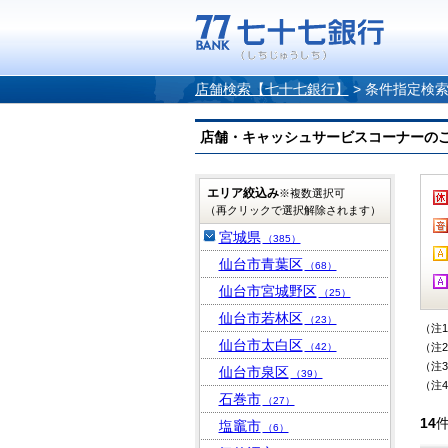
店舗検索【七十七銀行】
>
条件指定検
店舗・キャッシュサービスコーナーのご案内
エリア絞込み
※複数選択可
（再クリックで選択解除されます）
宮城県
（385）
仙台市青葉区
（68）
仙台市宮城野区
（25）
仙台市若林区
（23）
（注
仙台市太白区
（42）
（注
（注
仙台市泉区
（39）
（注
石巻市
（27）
14
塩竈市
（6）