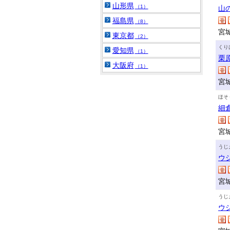
山形県
（1）
山
福島県
（8）
宮
東京都
（2）
くり
愛知県
（1）
栗
大阪府
（1）
宮城
ほそ
細
宮
うじ
ウ
宮
うじ
ウ