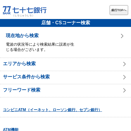
銀行TOPへ
店舗・CSコーナー検索
現在地から検索
電波の状況等により検索結果に誤差が生
じる場合がございます。
エリアから検索
サービス条件から検索
フリーワード検索
コンビニATM（イーネット、ローソン銀行、セブン銀行）
ATM機能