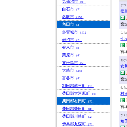
気仙沼市
（5）
まつ
白石市
（7）
松
名取市
（15）
宮
角田市
（3）
多賀城市
（11）
しち
七
岩沼市
（7）
登米市
（8）
宮
栗原市
（9）
おな
東松島市
（5）
女
大崎市
（24）
富谷市
（8）
宮
刈田郡蔵王町
（1）
むら
柴田郡大河原町
村
（4）
柴田郡村田町
（2）
宮
柴田郡柴田町
（8）
かく
柴田郡川崎町
（1）
角
伊具郡丸森町
（2）