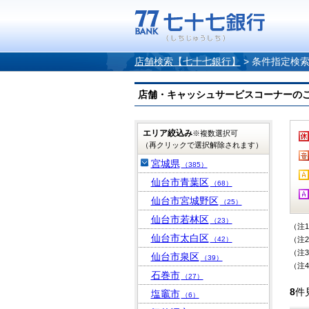
店舗検索【七十七銀行】
>
条件指定検
店舗・キャッシュサービスコーナーのご案内
エリア絞込み
※複数選択可
（再クリックで選択解除されます）
宮城県
（385）
仙台市青葉区
（68）
仙台市宮城野区
（25）
仙台市若林区
（23）
（注
仙台市太白区
（42）
（注
（注
仙台市泉区
（39）
（注
石巻市
（27）
8
件
塩竈市
（6）