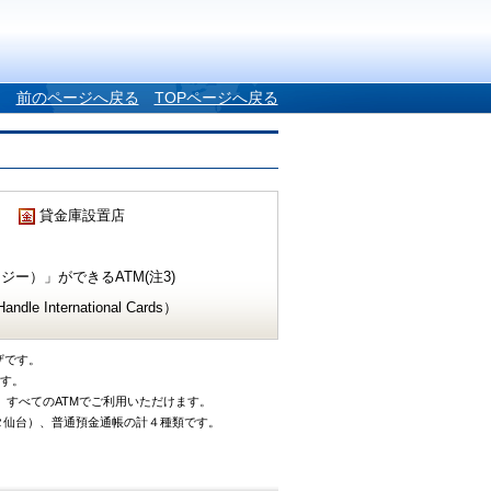
前のページへ戻る
TOPページへ戻る
貸金庫設置店
ー）」ができるATM(注3)
e International Cards）
ザです。
です。
、すべてのATMでご利用いただけます。
タ仙台）、普通預金通帳の計４種類です。