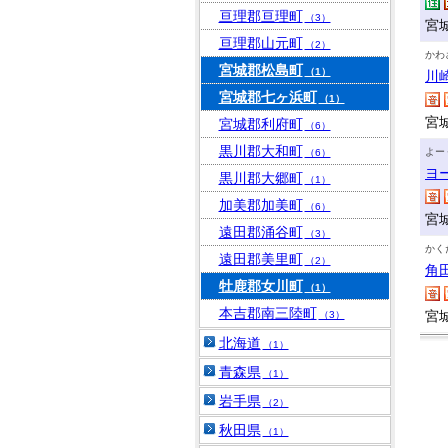
亘理郡亘理町
（3）
宮
亘理郡山元町
（2）
かわ
宮城郡松島町
（1）
川
宮城郡七ヶ浜町
（1）
宮
宮城郡利府町
（6）
黒川郡大和町
よー
（6）
ヨ
黒川郡大郷町
（1）
加美郡加美町
（6）
宮
遠田郡涌谷町
（3）
かく
遠田郡美里町
（2）
角
牡鹿郡女川町
（1）
本吉郡南三陸町
宮
（3）
北海道
（1）
青森県
（1）
岩手県
（2）
秋田県
（1）