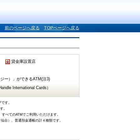
前のページへ戻る
TOPページへ戻る
貸金庫設置店
ー）」ができるATM(注3)
e International Cards）
ザです。
です。
、すべてのATMでご利用いただけます。
タ仙台）、普通預金通帳の計４種類です。