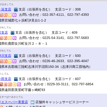
がはましてん
ヶ浜支店
支店（出張所を含む） 支店コード：308
お問い合わせ：022-357-4111、022-797-4393
城県宮城郡七ヶ浜町汐見台1-1-2
がわしてん
川支店
支店（出張所を含む） 支店コード：409
お問い合わせ：0225-54-3141、022-797-5683
城県牡鹿郡女川町女川２－８－１
がわしてん
津川支店
支店（出張所を含む） 支店コード：500
お問い合わせ：0226-46-2633、022-395-4047
城県本吉郡南三陸町志津川字沼田150-34（志津川商工団地内）
たしてん
牛田支店
支店（出張所を含む） 支店コード：607
お問い合わせ：0229-33-3111、022-797-6854
城県遠田郡美里町字藤ヶ崎町93
えすーぱーみさとてん
ジエスーパー美里店
店舗外キャッシュサービスコーナー