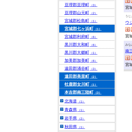
亘理郡亘理町
（3）
宮
亘理郡山元町
（2）
うじ
宮城郡松島町
（1）
ウ
宮城郡七ヶ浜町
（1）
宮
宮城郡利府町
（6）
黒川郡大和町
みな
（6）
南
黒川郡大郷町
（1）
加美郡加美町
（6）
宮
遠田郡涌谷町
（3）
遠田郡美里町
（2）
牡鹿郡女川町
（1）
本吉郡南三陸町
（3）
北海道
（1）
青森県
（1）
岩手県
（2）
秋田県
（1）