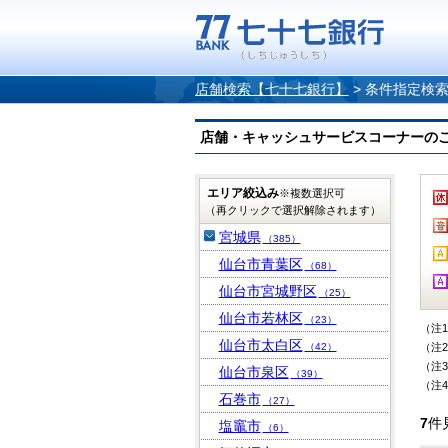
店舗検索【七十七銀行】
>
条件指定検
店舗・キャッシュサービスコーナーのご案内
エリア絞込み
※複数選択可
（再クリックで選択解除されます）
宮城県
（385）
仙台市青葉区
（68）
仙台市宮城野区
（25）
仙台市若林区
（23）
（注
仙台市太白区
（42）
（注
（注
仙台市泉区
（39）
（注
石巻市
（27）
7
件
塩竈市
（6）