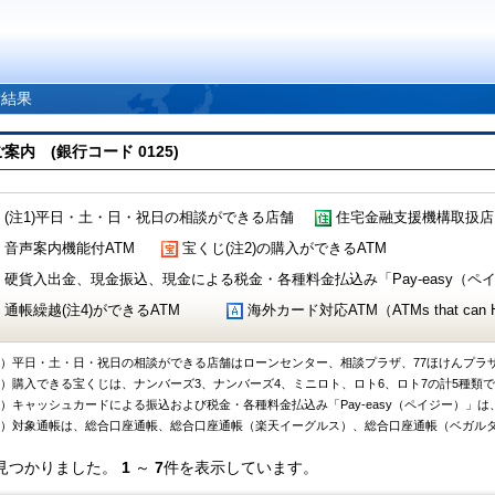
索結果
 (銀行コード 0125)
(注1)平日・土・日・祝日の相談ができる店舗
住宅金融支援機構取扱店
音声案内機能付ATM
宝くじ(注2)の購入ができるATM
硬貨入出金、現金振込、現金による税金・各種料金払込み「Pay-easy（ペイジ
通帳繰越(注4)ができるATM
海外カード対応ATM（ATMs that can Handl
1）平日・土・日・祝日の相談ができる店舗はローンセンター、相談プラザ、77ほけんプラ
2）購入できる宝くじは、ナンバーズ3、ナンバーズ4、ミニロト、ロト6、ロト7の計5種類
3）キャッシュカードによる振込および税金・各種料金払込み「Pay-easy（ペイジー）」は
4）対象通帳は、総合口座通帳、総合口座通帳（楽天イーグルス）、総合口座通帳（ベガル
見つかりました。
1
～
7
件を表示しています。