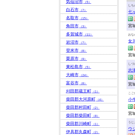
気仙沼市
（5）
しち
白石市
（7）
七
名取市
（15）
宮
角田市
（3）
多賀城市
（11）
おな
女
岩沼市
（7）
登米市
（8）
宮
栗原市
（9）
しづ
東松島市
（5）
志
大崎市
（24）
富谷市
（8）
宮
刈田郡蔵王町
（1）
こご
柴田郡大河原町
小
（4）
柴田郡村田町
（2）
宮
柴田郡柴田町
（8）
うじ
柴田郡川崎町
（1）
ウ
伊具郡丸森町
（2）