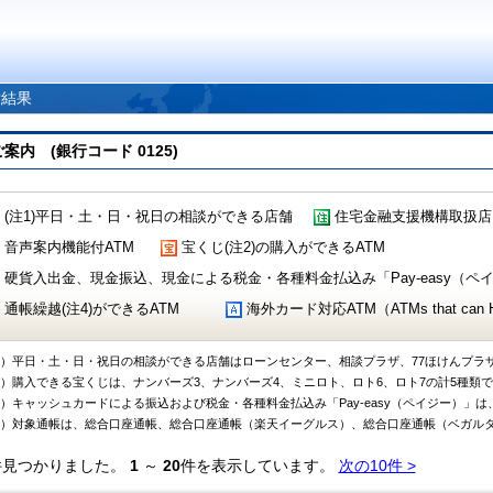
索結果
 (銀行コード 0125)
(注1)平日・土・日・祝日の相談ができる店舗
住宅金融支援機構取扱店
音声案内機能付ATM
宝くじ(注2)の購入ができるATM
硬貨入出金、現金振込、現金による税金・各種料金払込み「Pay-easy（ペイジ
通帳繰越(注4)ができるATM
海外カード対応ATM（ATMs that can Handl
1）平日・土・日・祝日の相談ができる店舗はローンセンター、相談プラザ、77ほけんプラ
2）購入できる宝くじは、ナンバーズ3、ナンバーズ4、ミニロト、ロト6、ロト7の計5種類
3）キャッシュカードによる振込および税金・各種料金払込み「Pay-easy（ペイジー）」は
4）対象通帳は、総合口座通帳、総合口座通帳（楽天イーグルス）、総合口座通帳（ベガル
件見つかりました。
1
～
20
件を表示しています。
次の10件 >