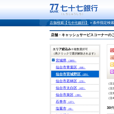
店舗検索【七十七銀行】
>
条件指定検
店舗・キャッシュサービスコーナーのご案内
エリア絞込み
※複数選択可
（再クリックで選択解除されます）
宮城県
（385）
仙台市青葉区
（68）
仙台市宮城野区
（25）
仙台市若林区
（23）
（注
仙台市太白区
（42）
（注
（注
仙台市泉区
（39）
（注
石巻市
（27）
30
塩竈市
（6）