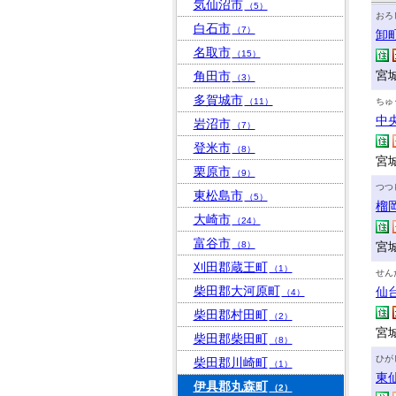
気仙沼市
（5）
おろ
白石市
（7）
卸
名取市
（15）
宮
角田市
（3）
多賀城市
（11）
ちゅ
中
岩沼市
（7）
登米市
（8）
宮
栗原市
（9）
つつ
東松島市
（5）
榴
大崎市
（24）
富谷市
（8）
宮
刈田郡蔵王町
（1）
せん
柴田郡大河原町
仙
（4）
柴田郡村田町
（2）
宮城
柴田郡柴田町
（8）
ひが
柴田郡川崎町
（1）
東
伊具郡丸森町
（2）