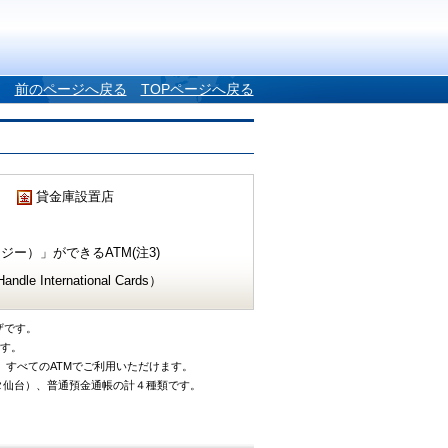
前のページへ戻る
TOPページへ戻る
貸金庫設置店
ー）」ができるATM(注3)
e International Cards）
ザです。
です。
、すべてのATMでご利用いただけます。
タ仙台）、普通預金通帳の計４種類です。