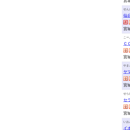
宮
せん
仙
宮
こー
Ｃ
宮
やま
ヤ
宮
せら
セ
宮
いお
イ