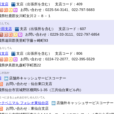
川支店
支店（出張所を含む） 支店コード：409
お問い合わせ：0225-54-3141、022-797-5683
城県牡鹿郡女川町女川２－８－１
たしてん
牛田支店
支店（出張所を含む） 支店コード：607
お問い合わせ：0229-33-3111、022-797-6854
城県遠田郡美里町字藤ヶ崎町93
もりしてん
森支店
支店（出張所を含む） 支店コード：806
お問い合わせ：0224-72-2077、022-395-5529
城県伊具郡丸森町字町西22
じがおか
岡
店舗外キャッシュサービスコーナー
お問い合わせ：仙台東口支店
城県仙台市宮城野区榴岡5-1-35（三共仙台東ビル内）
くべにまるふぉれおひがしせんだいてん
ークベニマル フォレオ東仙台店
店舗外キャッシュサービスコーナ
お問い合わせ：東仙台支店