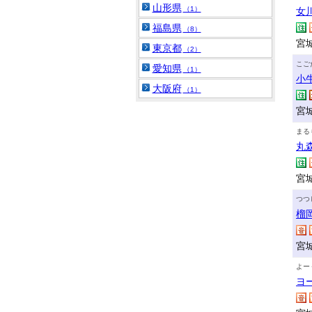
山形県
（1）
女
福島県
（8）
宮
東京都
（2）
こご
愛知県
（1）
小
大阪府
（1）
宮
まる
丸
宮
つつ
榴
宮
よー
ヨ