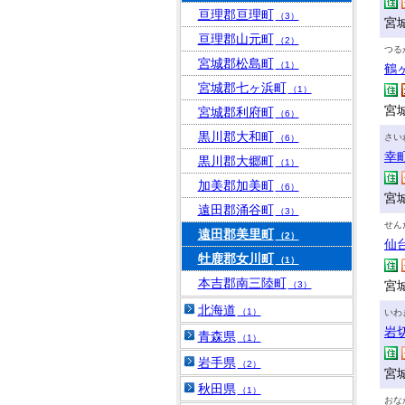
亘理郡亘理町
（3）
宮
亘理郡山元町
（2）
つる
宮城郡松島町
（1）
鶴
宮城郡七ヶ浜町
（1）
宮
宮城郡利府町
（6）
黒川郡大和町
さい
（6）
幸
黒川郡大郷町
（1）
加美郡加美町
（6）
宮城
遠田郡涌谷町
（3）
せん
遠田郡美里町
（2）
仙
牡鹿郡女川町
（1）
本吉郡南三陸町
宮
（3）
北海道
（1）
いわ
岩
青森県
（1）
岩手県
（2）
宮
秋田県
（1）
おな