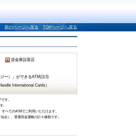
前のページへ戻る
TOPページへ戻る
貸金庫設置店
ー）」ができるATM(注3)
e International Cards）
ザです。
です。
、すべてのATMでご利用いただけます。
タ仙台）、普通預金通帳の計４種類です。