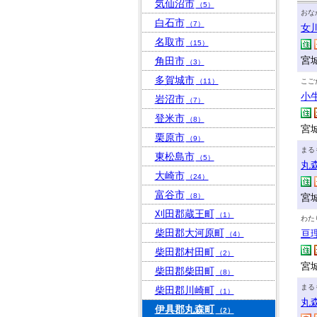
気仙沼市
（5）
おな
白石市
（7）
女
名取市
（15）
宮
角田市
（3）
多賀城市
（11）
こご
小
岩沼市
（7）
登米市
（8）
宮
栗原市
（9）
まる
東松島市
（5）
丸
大崎市
（24）
富谷市
（8）
宮
刈田郡蔵王町
（1）
わた
柴田郡大河原町
亘
（4）
柴田郡村田町
（2）
宮
柴田郡柴田町
（8）
まる
柴田郡川崎町
（1）
丸
伊具郡丸森町
（2）