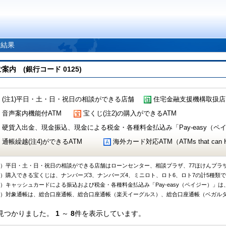
索結果
 (銀行コード 0125)
(注1)平日・土・日・祝日の相談ができる店舗
住宅金融支援機構取扱店
音声案内機能付ATM
宝くじ(注2)の購入ができるATM
硬貨入出金、現金振込、現金による税金・各種料金払込み「Pay-easy（ペイジ
通帳繰越(注4)ができるATM
海外カード対応ATM（ATMs that can Handl
1）平日・土・日・祝日の相談ができる店舗はローンセンター、相談プラザ、77ほけんプラ
2）購入できる宝くじは、ナンバーズ3、ナンバーズ4、ミニロト、ロト6、ロト7の計5種類
3）キャッシュカードによる振込および税金・各種料金払込み「Pay-easy（ペイジー）」は
4）対象通帳は、総合口座通帳、総合口座通帳（楽天イーグルス）、総合口座通帳（ベガル
見つかりました。
1
～
8
件を表示しています。