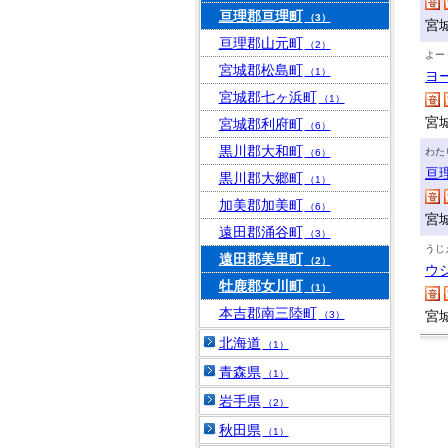
亘理郡亘理町
（3）
宮
亘理郡山元町
（2）
よー
宮城郡松島町
（1）
ヨ
宮城郡七ヶ浜町
（1）
宮
宮城郡利府町
（6）
黒川郡大和町
わた
（6）
亘
黒川郡大郷町
（1）
加美郡加美町
（6）
宮
遠田郡涌谷町
（3）
うじ
遠田郡美里町
（2）
ウ
牡鹿郡女川町
（1）
本吉郡南三陸町
宮
（3）
北海道
（1）
青森県
（1）
岩手県
（2）
秋田県
（1）