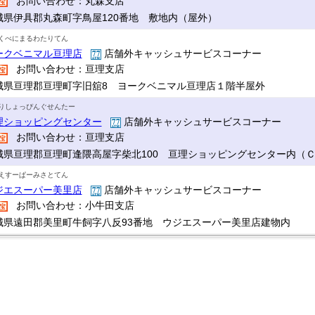
お問い合わせ：丸森支店
城県伊具郡丸森町字鳥屋120番地 敷地内（屋外）
くべにまるわたりてん
ークベニマル亘理店
店舗外キャッシュサービスコーナー
お問い合わせ：亘理支店
城県亘理郡亘理町字旧舘8 ヨークベニマル亘理店１階半屋外
りしょっぴんぐせんたー
理ショッピングセンター
店舗外キャッシュサービスコーナー
お問い合わせ：亘理支店
城県亘理郡亘理町逢隈高屋字柴北100 亘理ショッピングセンター内（
えすーぱーみさとてん
ジエスーパー美里店
店舗外キャッシュサービスコーナー
お問い合わせ：小牛田支店
城県遠田郡美里町牛飼字八反93番地 ウジエスーパー美里店建物内