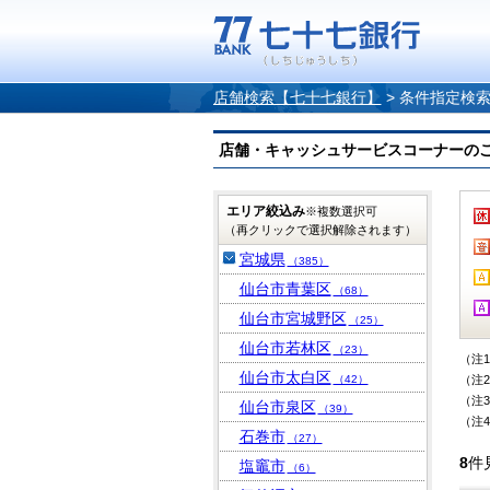
店舗検索【七十七銀行】
>
条件指定検
店舗・キャッシュサービスコーナーのご案内
エリア絞込み
※複数選択可
（再クリックで選択解除されます）
宮城県
（385）
仙台市青葉区
（68）
仙台市宮城野区
（25）
仙台市若林区
（23）
（注
仙台市太白区
（42）
（注
（注
仙台市泉区
（39）
（注
石巻市
（27）
8
件
塩竈市
（6）