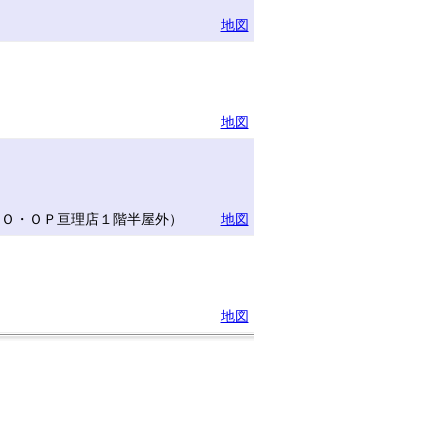
地図
地図
ＣＯ・ＯＰ亘理店１階半屋外）
地図
地図