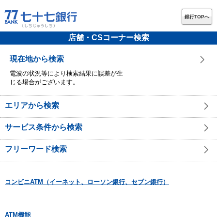
銀行TOPへ
店舗・CSコーナー検索
現在地から検索
電波の状況等により検索結果に誤差が生
じる場合がございます。
エリアから検索
サービス条件から検索
フリーワード検索
コンビニATM（イーネット、ローソン銀行、セブン銀行）
ATM機能